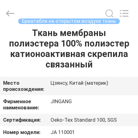
2026
Suzhou
Jingang
Textile
Co.,Ltd.
Бреатабле на открытом воздухе ткань
All
Rights
Ткань мембраны
ДОМ
Reserved.
полиэстера 100% полиэстер
ПРОДУКТЫ
катионоактивная скрепила
связанный
О
НАС
Место
Цзянсу, Китай (материк)
происхождения:
ПУТЕШЕСТВИЕ
Фирменное
JINGANG
наименование:
ФАБРИКИ
Сертификация:
Oeko-Tex Standard 100, SGS
ПРОВЕРКА
Номер модели:
JA 110001