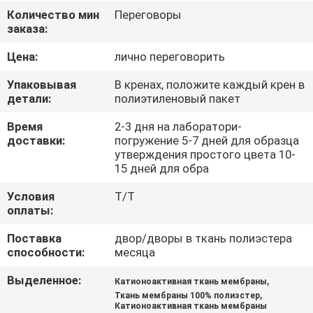
КАЧЕСТВА
Количество мин
Переговоры
заказа:
СВЯЖИТЕСЬ
Цена:
лично переговорить
МЫ
Упаковывая
В кренах, положите каждый крен в
детали:
полиэтиленовый пакет
НОВОСТИ
Время
2-3 дня на лаборатори-
доставки:
погружение 5-7 дней для образца
утверждения простого цвета 10-
СЛУЧАИ
15 дней для обра
Условия
T/T
COMPANY
оплаты:
NEWS
Поставка
двор/дворы в ткань полиэстера
способности:
месяца
КАРТА
Выделенное:
,
Катионоактивная ткань мембраны
,
Ткань мембраны 100% полиэстер
САЙТА
Катионоактивная ткань мембраны