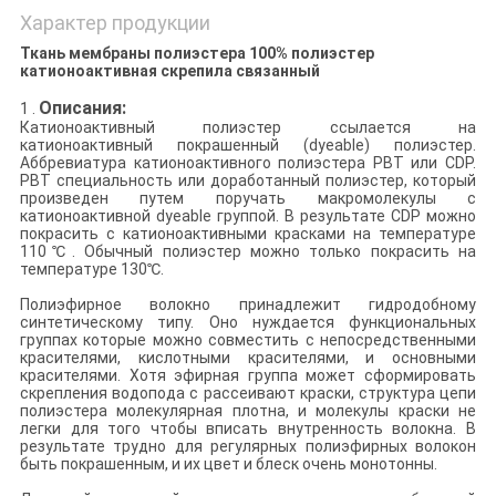
Характер продукции
Ткань мембраны полиэстера 100% полиэстер
катионоактивная скрепила связанный
Описания:
1 .
Катионоактивный полиэстер ссылается на
катионоактивный покрашенный (dyeable) полиэстер.
Аббревиатура катионоактивного полиэстера PBT или CDP.
PBT специальность или доработанный полиэстер, который
произведен путем поручать макромолекулы с
катионоактивной dyeable группой. В результате CDP можно
покрасить с катионоактивными красками на температуре
110℃. Обычный полиэстер можно только покрасить на
температуре 130℃.
Полиэфирное волокно принадлежит гидродобному
синтетическому типу. Оно нуждается функциональных
группах которые можно совместить с непосредственными
красителями, кислотными красителями, и основными
красителями. Хотя эфирная группа может сформировать
скрепления водопода с рассеивают краски, структура цепи
полиэстера молекулярная плотна, и молекулы краски не
легки для того чтобы вписать внутренность волокна. В
результате трудно для регулярных полиэфирных волокон
быть покрашенным, и их цвет и блеск очень монотонны.