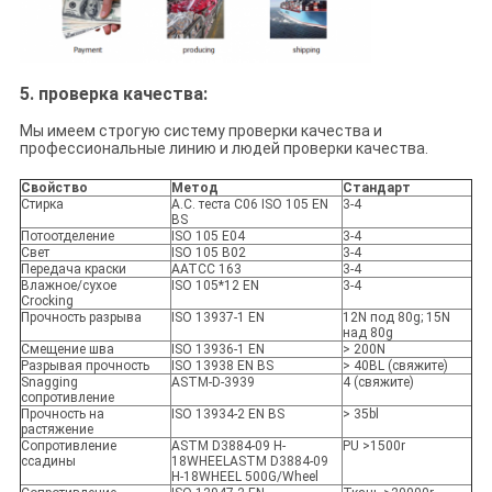
5.
проверка качества
:
Мы имеем строгую систему проверки качества и
профессиональные линию и людей проверки качества.
Свойство
Метод
Стандарт
Стирка
A.C. теста C06 ISO 105 EN
3-4
BS
Потоотделение
ISO 105 E04
3-4
Свет
ISO 105 B02
3-4
Передача краски
AATCC 163
3-4
Влажное/сухое
ISO 105*12 EN
3-4
Crocking
Прочность разрыва
ISO 13937-1 EN
12N под 80g; 15N
над 80g
Смещение шва
ISO 13936-1 EN
> 200N
Разрывая прочность
ISO 13938 EN BS
> 40BL (свяжите)
Snagging
ASTM-D-3939
4 (свяжите)
сопротивление
Прочность на
ISO 13934-2 EN BS
> 35bl
растяжение
Сопротивление
ASTM D3884-09 H-
PU >1500r
ссадины
18WHEELASTM D3884-09
H-18WHEEL 500G/Wheel