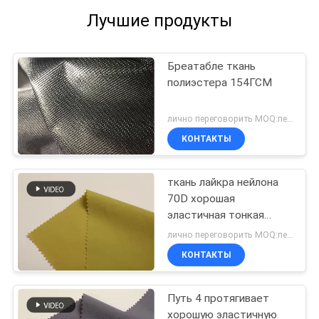
Лучшие продукты
Бреатабле ткань
полиэстера 154ГСМ
лично переговорить MOQ:переговоров
КОНТАКТЫ
ткань лайкра нейлона
70D хорошая
эластичная тонкая
мягкая Breathable
лично переговорить MOQ:переговоров
КОНТАКТЫ
Путь 4 протягивает
хорошую эластичную