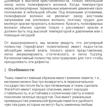
Должный к высокой кристалличности, только небольшой
зазор около полиэфирного волокна. Когда температура
низка, молекулярные термальные изменения движения свое
положение в небольшой объем. Под влажными условиями,
полиэфирное волокно не увеличит зазор жестоким
запуханием как хлопковое волокно, поэтому трудно для
молекул краски прорезать в волокно. Красить полиэфирных
волокон обычно сделан только с рассеивает краски и
должен быть под высокой температурой и давлением или с
помощью несущей.
От вышеуказанного, мы можем увидеть что регулярный
полиэстер (терефталат полиэтилена) имеет недостаток
абсорбции низкой влаги, плохого крася представления,
легко аккумулировать статического, и легко fuzzing.
Катионоактивный полиэстер конструирован для того чтобы
преодолевать эти дефекты.
Особенности:
2 .
Ткань памяти главным образом имеет влияние памяти, т.е.,
материал можно быстро возвратить в первоначальное
государство после быть протягиванным, и ткань сделала
therefrom имеет хорошее спасение, имеет хорошую
стабильность, и устойчива к солнечному свету, и новое
поколение зеленых продуктов. Она имеет уникальные
преимущества уникальной функции памяти и удобного
чувства руки, которые не могут быть заменены любым