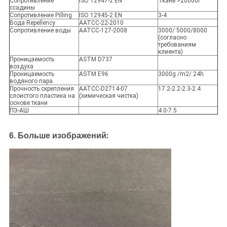
Сопротивление
ISO 12947-2 EN
Ткань >20000r
ссадины
Сопротивление Pilling
ISO 12945-2 EN
3-4
Вода Repellency
AATCC-22-2010
Сопротивление воды
AATCC-127-2008
3000/ 5000/8000
(согласно
требованиям
клиента)
Проницаемость
ASTM D737
воздуха
Проницаемость
ASTM E96
3000g /m2/ 24h
водяного пара
Прочность скрепления
AATCC-D2714-07
17.2-2.2-2.3-2.4
слоистого пластика на
(химическая чистка)
основе ткани
ПЭ-АШ
4.0-7.5
:
6.
Больше изображений