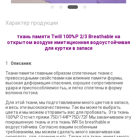
Характер продукции
ткань памяти Twill 100%P 2/3 Breathable на
открытом воздухе имитационная водоустойчивая
для куртки в запасе
1 .
Описания:
Ткани памяти главным образом сплетенные ткани с
превосходными свойствами как влияние памяти формы,
высокая деформация спасения, хорошее сопротивление
удара и приспособляемостьь, и легко сплетены в форму
волокна потока.
Для этой ткани, мы подготавливаем много цветов в запасе,
и весь эти высококачественны. Так вы можете выбрать
цвета и мы можем отправить вас для пробовать. Эта ткань
100%P. Отсчет пряжи 75D/144F*75D/72F. Мы заканчиваем эту
покрашенную ткань и эта ткань WR.So breathable и
водоустойчива. Согласно вашим особенным
требованиям, мы можем сделать много заканчивая как
скреплять, cire, слоение и etc. Также эта ткань имеет много