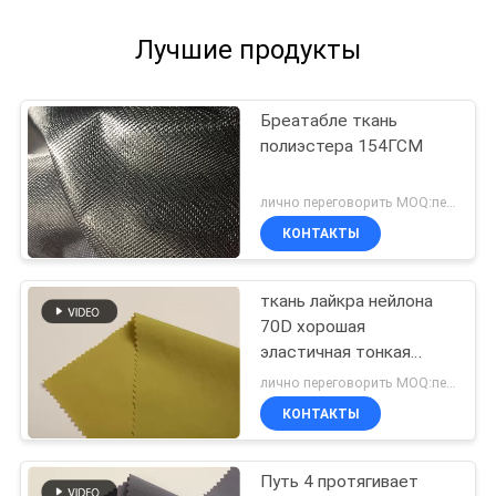
Лучшие продукты
Бреатабле ткань
полиэстера 154ГСМ
лично переговорить MOQ:переговоров
КОНТАКТЫ
ткань лайкра нейлона
70D хорошая
эластичная тонкая
мягкая Breathable
лично переговорить MOQ:переговоров
КОНТАКТЫ
Путь 4 протягивает