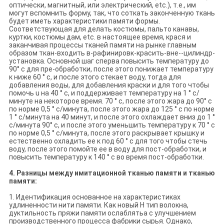
оптически, магнитный, или электрический, etc.), т.е., им
могут вспомнить форму, так, что соткать законченную ткань
будет иметь характеристики памяти формы.
Соответствующая для делать костюмы, пальто канавы,
куртки, костюмы дам, etc. в настоящее время, крася и
заканчивая процессы тканей памяти на рынке главным
образом ткан-входить в-рафинировк-красить-вне--цилиндр-
установка. Основной шаг сперва повысить температуру до
90° c для пре-обработки, после этого понижает температуру
к ниже 60 ° c, и после этого стекает воду, тогда для
добавления воды, для добавления краски и для того чтобы
помочь u на 40 ° c, и поддерживает температуру на 1 ° c/
минуте на некоторое время. 70 ° c, после этого жара до 90° c
по норме 0,5 ° c/минута, после этого жара до 125 ° c по норме
1 ° c/минута на 40 минут, и после этого охлаждает вниз до 1 °
c/минута 90° c, и после этого уменьшить температуру к 70 ° c
по норме 0,5 ° c/минута, после этого раскрывает крышку и
естественно охладить ее к под 60 ° c для того чтобы стечь
воду, после этого помойте ее в воду для пост-обработки, и
повысить температуру к 140 ° c во время пост-обработки.
4. Разницы между имитационной тканью памяти и тканью
памяти:
1. Идентификация основанное на характеристиках
удлиненности нити памяти. Как новый Н тип волокна,
дуктильность пряжи памяти ослаблятьа с улучшением
производственного процесса фабрики сырья. Однако,