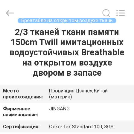
2026
Suzhou
Jingang
Textile
Co.,Ltd.
Бреатабле на открытом воздухе ткань
All
Rights
2/3 тканей ткани памяти
ДОМ
Reserved.
150cm Twill имитационных
ПРОДУКТЫ
водоустойчивых Breathable
на открытом воздухе
О
двором в запасе
НАС
Место
Провинция Цзянсу, Китай
происхождения:
(материк)
ПУТЕШЕСТВИЕ
ФАБРИКИ
Фирменное
JINGANG
наименование:
ПРОВЕРКА
Сертификация:
Oeko-Tex Standard 100, SGS