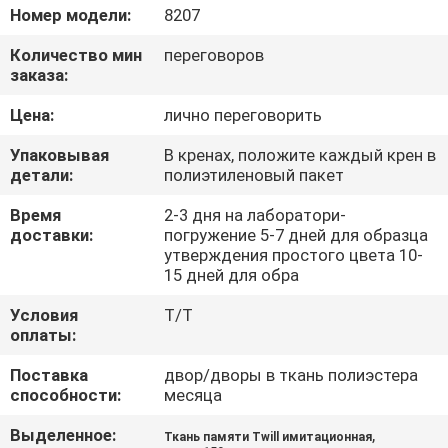
КАЧЕСТВА
Номер модели:
8207
Количество мин
переговоров
СВЯЖИТЕСЬ
заказа:
МЫ
Цена:
лично переговорить
Упаковывая
В кренах, положите каждый крен в
НОВОСТИ
детали:
полиэтиленовый пакет
Время
2-3 дня на лаборатори-
СЛУЧАИ
доставки:
погружение 5-7 дней для образца
утверждения простого цвета 10-
15 дней для обра
COMPANY
Условия
T/T
NEWS
оплаты:
Поставка
двор/дворы в ткань полиэстера
способности:
месяца
КАРТА
САЙТА
Выделенное:
,
Ткань памяти Twill имитационная