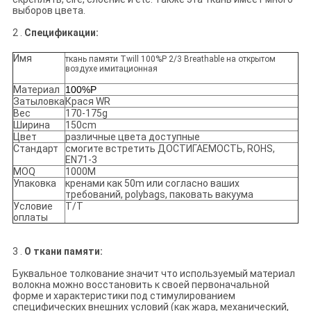
выборов цвета.
2 .
Спецификации:
Имя
ткань памяти Twill 100%P 2/3 Breathable на открытом
воздухе имитационная
Материал
100%P
Затыловка
Крася WR
Вес
170-175g
Ширина
150cm
Цвет
различные цвета доступные
Стандарт
смогите встретить ДОСТИГАЕМОСТЬ, ROHS,
EN71-3
MOQ
1000M
Упаковка
кренами как 50m или согласно ваших
требований, polybags, паковать вакуума
Условие
T/T
оплаты
3 .
О ткани памяти:
Буквальное толкование значит что используемый материал
волокна можно восстановить к своей первоначальной
форме и характеристики под стимулированием
специфических внешних условий (как жара, механический,