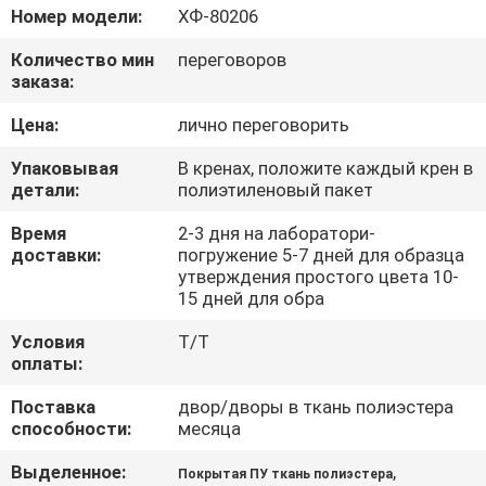
КАЧЕСТВА
Номер модели:
ХФ-80206
Количество мин
переговоров
СВЯЖИТЕСЬ
заказа:
МЫ
Цена:
лично переговорить
Упаковывая
В кренах, положите каждый крен в
НОВОСТИ
детали:
полиэтиленовый пакет
Время
2-3 дня на лаборатори-
СЛУЧАИ
доставки:
погружение 5-7 дней для образца
утверждения простого цвета 10-
15 дней для обра
COMPANY
Условия
T/T
NEWS
оплаты:
Поставка
двор/дворы в ткань полиэстера
способности:
месяца
КАРТА
САЙТА
Выделенное:
,
Покрытая ПУ ткань полиэстера