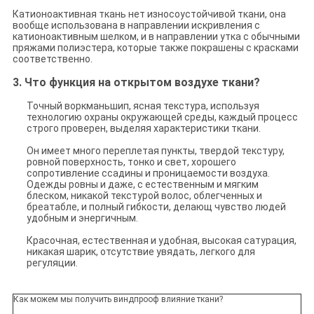
Катионоактивная ткань нет износоустойчивой ткани, она
вообще использована в направлении искривления с
катионоактивным шелком, и в направлении утка с обычными
пряжами полиэстера, которые также покрашены с красками
соответственно.
3.
Что функция на открытом воздухе ткани?
Точный воркманьшип, ясная текстура, используя
технологию охраны окружающей среды, каждый процесс
строго проверен, выделяя характеристики ткани.
Он имеет много переплетая пункты, твердой текстуру,
ровной поверхность, тонко и свет, хорошего
сопротивление ссадины и проницаемости воздуха.
Одежды ровны и даже, с естественным и мягким
блеском, никакой текстурой волос, облегченных и
бреатабле, и полный гибкости, делающ чувство людей
удобным и энергичным.
Красочная, естественная и удобная, высокая сатурация,
никакая шарик, отсутствие увядать, легкого для
регуляции.
Как можем мы получить виндпрооф влияние ткани?