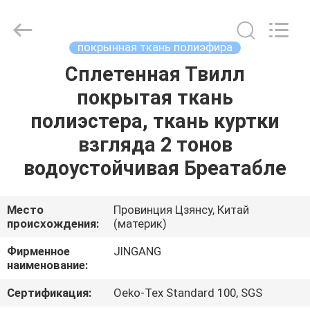
2026
Suzhou
Jingang
Textile
Co.,Ltd.
покрынная ткань полиэфира
All
Rights
Сплетенная Твилл
ДОМ
Reserved.
покрытая ткань
ПРОДУКТЫ
полиэстера, ткань куртки
взгляда 2 тонов
О
водоустойчивая Бреатабле
НАС
Место
Провинция Цзянсу, Китай
происхождения:
(материк)
ПУТЕШЕСТВИЕ
ФАБРИКИ
Фирменное
JINGANG
наименование:
ПРОВЕРКА
Сертификация:
Oeko-Tex Standard 100, SGS