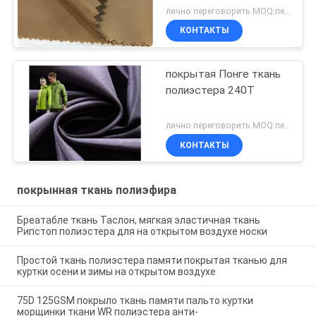
лично переговорить MOQ:переговоров
КОНТАКТЫ
покрытая Понге ткань
полиэстера 240Т
лично переговорить MOQ:переговоров
КОНТАКТЫ
покрынная ткань полиэфира
Бреатабле ткань Таслон, мягкая эластичная ткань
Рипстоп полиэстера для на открытом воздухе носки
Простой ткань полиэстера памяти покрытая тканью для
куртки осени и зимы на открытом воздухе
75D 125GSM покрыло ткань памяти пальто куртки
морщинки ткани WR полиэстера анти-