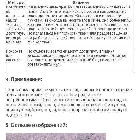
Методы
Влияния
Положитесь
Самые типичные примеры связанные ткани и сплетенные
на
ткани. Сплетенные ткани как не пористы как связанные
плотности
ткани должные к их высокой плотности и переплетая
самой
пунктам. Так когда вы носите его в зиме, оно более теплы,
ткани для
которые значит что ветер не протекает вне. В сплетенных
того чтобы
тканях, высокий плотность, лучший сопротивление ветра.
достигнуть
Но полагаться на плотности ткани для предотвращения
виндпрооф
ветра более не лучший чем через обработку покрытия или
влияния
фильма ткани.
Покройте
По существу все ткани могут достигнуть влияния
или
доказательства ветра через этот вид середин. Он может
слоение
выполнить не провентилированный бит, намелы тест
бреатабилиты нул.
Применения:
4 .
Ткань сама применимость широко, высокое представление
цены, и она может отвечать ваши различные
потребностямы. Она широко использована во всех видах
случайной носки, прозодежд, хлопк-проложенной куртки,
вниз куртки, брюк, моды, спорцвеар, на открытом воздухе
одежды, етк.
5.
:
Больше изображений