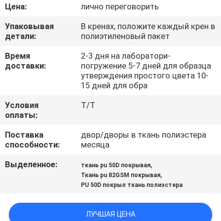
КАЧЕСТВА
Цена:
лично переговорить
Упаковывая
В кренах, положите каждый крен в
СВЯЖИТЕСЬ
детали:
полиэтиленовый пакет
МЫ
Время
2-3 дня на лаборатори-
доставки:
погружение 5-7 дней для образца
утверждения простого цвета 10-
НОВОСТИ
15 дней для обра
Условия
T/T
оплаты:
СЛУЧАИ
Поставка
двор/дворы в ткань полиэстера
способности:
месяца
COMPANY
NEWS
Выделенное:
,
ткань pu 50D покрывая
,
Ткань pu 82GSM покрывая
PU 50D покрыл ткань полиэстера
КАРТА
САЙТА
ЛУЧШАЯ ЦЕНА