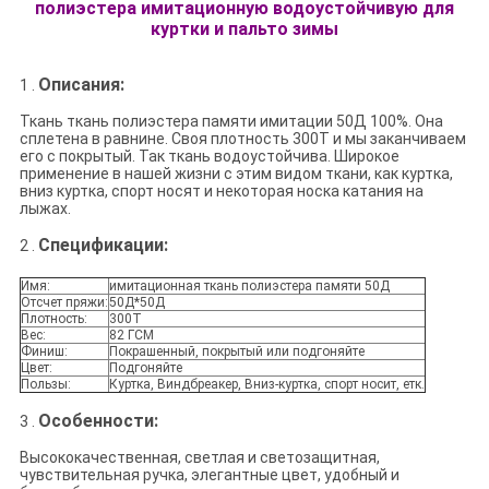
полиэстера имитационную водоустойчивую для
куртки и пальто зимы
Описания:
1 .
Ткань ткань полиэстера памяти имитации 50Д 100%. Она
сплетена в равнине. Своя плотность 300Т и мы заканчиваем
его с покрытый. Так ткань водоустойчива. Широкое
применение в нашей жизни с этим видом ткани, как куртка,
вниз куртка, спорт носят и некоторая носка катания на
лыжах.
Спецификации:
2 .
Имя:
имитационная ткань полиэстера памяти 50Д
Отсчет пряжи:
50Д*50Д
Плотность:
300Т
Вес:
82 ГСМ
Финиш:
Покрашенный, покрытый или подгоняйте
Цвет:
Подгоняйте
Пользы:
Куртка, Виндбреакер, Вниз-куртка, спорт носит, етк.
Особенности:
3 .
Высококачественная, светлая и светозащитная,
чувствительная ручка, элегантные цвет, удобный и