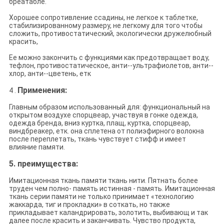
бреатабле.
Хорошее сопротивление ссадины, не легкое к таблетке,
стабилизированному размеру, не легкому для того чтобы
сложить, противостатический, экологически дружелюбный
красить,
Ее можно закончить с функциями как предотвращает воду,
тефлон, противостатическое, анти--ультрафиолетов, анти--
хлор, анти--цветень, етк
Применения:
4 .
Главным образом использованный для: функциональный на
открытом воздухе спорцвеар, участвуя в гонке одежда,
одежда бренда, вниз куртка, плащ, куртка, спорцвеар,
виндбреакер, етк. она сплетена от полиэфирного волокна
после переплетать, ткань чувствует стифф и имеет
влияние памяти.
5.
преимущества:
Имитационная ткань памяти ткань нити. Пятнать более
труден чем полно- память истинная - память. Имитационная
ткань серии памяти не только принимает «технологию
жаккарда, тиг и прокладки» в соткать, но также
прикладывает каландрировать, золотить, выбивающ и так
далее после красить и заканчивать. Чувство продукта,