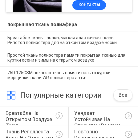
КОНТАКТЫ
покрынная ткань полиэфира
Бреатабле ткань Таслон, мягкая эластичная ткань
Рипстоп полиэстера для на открытом воздухе носки
Простой ткань полиэстера памяти покрытая тканью для
куртки осени и зимы на открытом воздухе
75D 125GSM покрыло ткань памяти пальто куртки
морщинки ткани WR полиэстера анти-
Популярные категории
Все
Бреатабле На 
Увядает 
Открытом Воздухе 
Устойчивая На 
Ткань
Открытом Воздухе 
Ткань Репеллента 
Повторно 
Ткань
Воды На Открытом 
Использованная 