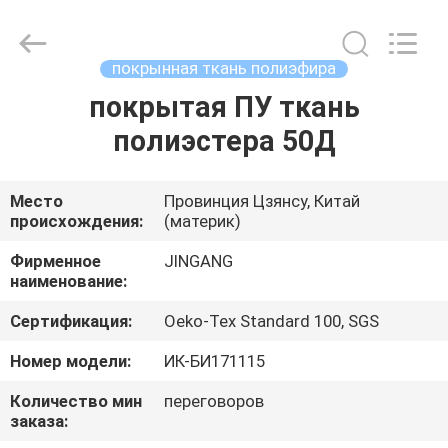
2025
Suzhou
Jingang
Textile
Co.,Ltd.
покрынная ткань полиэфира
All
Rights
покрытая ПУ ткань
ДОМ
Reserved.
полиэстера 50Д
ПРОДУКТЫ
Место
Провинция Цзянсу, Китай
происхождения:
(материк)
О
НАС
Фирменное
JINGANG
наименование:
Сертификация:
Oeko-Tex Standard 100, SGS
ПУТЕШЕСТВИЕ
ФАБРИКИ
Номер модели:
ИК-БИ171115
Количество мин
переговоров
заказа:
ПРОВЕРКА