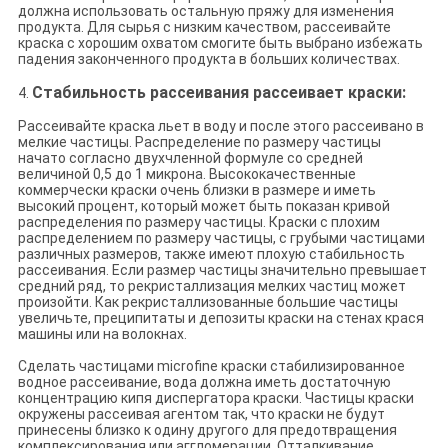
должна использовать остальную пряжу для изменения
продукта. Для сырья с низким качеством, рассеивайте
краска с хорошим охватом смогите быть выбрано избежать
падения законченного продукта в больших количествах.
Стабильность рассеивания рассеивает краски:
4.
Рассеивайте краска льет в воду и после этого рассеивано в
мелкие частицы. Распределение по размеру частицы
начато согласно двухчленной формуле со средней
величиной 0,5 до 1 микрона. Высококачественные
коммерчески краски очень близки в размере и иметь
высокий процент, который может быть показан кривой
распределения по размеру частицы. Краски с плохим
распределением по размеру частицы, с грубыми частицами
различных размеров, также имеют плохую стабильность
рассеивания. Если размер частицы значительно превышает
средний ряд, то рекристаллизация мелких частиц может
произойти. Как рекристаллизованные большие частицы
увеличьте, преципитаты и депозиты краски на стенах крася
машины или на волокнах.
Сделать частицами microfine краски стабилизированное
водное рассеивание, вода должна иметь достаточную
концентрацию кипя диспергатора краски. Частицы краски
окружены рассеивая агентом так, что краски не будут
принесены близко к одину другого для предотвращения
комплексирования или аггломерации. Отталкивание