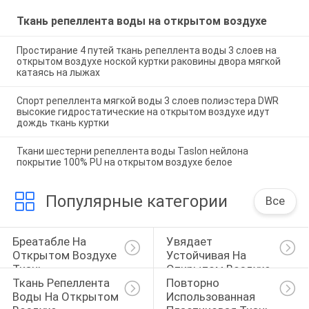
Ткань репеллента воды на открытом воздухе
Простирание 4 путей ткань репеллента воды 3 слоев на
открытом воздухе ноской куртки раковины двора мягкой
катаясь на лыжах
Спорт репеллента мягкой воды 3 слоев полиэстера DWR
высокие гидростатические на открытом воздухе идут
дождь ткань куртки
Ткани шестерни репеллента воды Taslon нейлона
покрытие 100% PU на открытом воздухе белое
Популярные категории
Все
Бреатабле На 
Увядает 
Открытом Воздухе 
Устойчивая На 
Ткань
Открытом Воздухе 
Ткань Репеллента 
Повторно 
Ткань
Воды На Открытом 
Использованная 