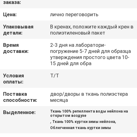
заказа:
КАЧЕСТВА
Цена:
лично переговорить
СВЯЖИТЕСЬ
Упаковывая
В кренах, положите каждый крен в
МЫ
детали:
полиэтиленовый пакет
Время
2-3 дня на лаборатори-
доставки:
погружение 5-7 дней для образца
НОВОСТИ
утверждения простого цвета 10-
15 дней для обра
СЛУЧАИ
Условия
T/T
оплаты:
COMPANY
Поставка
двор/дворы в ткань полиэстера
способности:
месяца
NEWS
Выделенное:
Ткань 100% репеллента воды нейлона на
открытом воздухе
КАРТА
,
,
Ткань 100% куртки зимы нейлона
Облегченная ткань куртки зимы
САЙТА