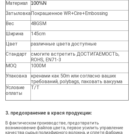
Материал
100%N
Затыловка
Покрашенное WR+Cire+Embossing
Вес
48GSM
Ширина
145cm
Цвет
различные цвета доступные
Стандарт
смогите встретить ДОСТИГАЕМОСТЬ,
ROHS, EN71-3
MOQ
1000M
Упаковка
кренами как 50m или согласно ваших
требований, polybags, паковать вакуума
Условие
T/T
оплаты
3. предохранение в крася продукции:
В фактическом производстве, предотвратить
возникновение файлов цвета, первое усилить управление
качества сырья полиэфирного волокна, и сплетя фабрика