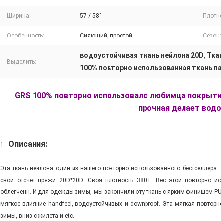
Ширина:
57 / 58"
Плотно
Особенность:
Сияющий, простой
Сезон:
водоустойчивая ткань нейлона 20D
Тка
,
Выделить:
100% повторно использованная ткань п
GRS 100% повторно использовало любимца покрытия
прочная делает вод
Описания:
1 .
Эта ткань нейлона один из нашего повторно использованного бестселлера
свой отсчет пряжи 20D*20D. Своя плотность 380T. Вес этой повторно и
облегченн. И для одежды зимы, мы закончили эту ткань с ярким финишем PU
мягкое влияние handfeel, водоустойчивых и downproof. Эта мягкая повторн
зимы, вниз с жилета и etc.