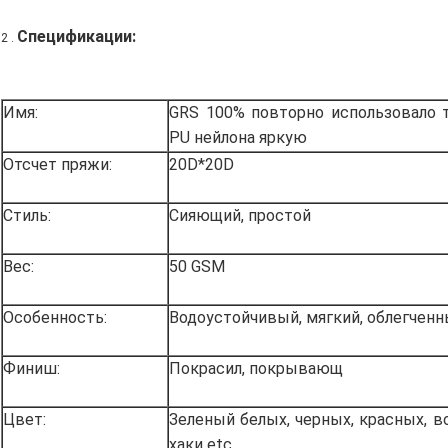
Спецификации:
2 .
Имя:
GRS 100% повторно использовало 
PU нейлона яркую
Отсчет пряжи:
20D*20D
Стиль:
Сияющий, простой
Вес:
50 GSM
Особенность:
Водоустойчивый, мягкий, облегченн
Финиш:
Покрасил, покрывающ
Цвет:
Зеленый белых, черных, красных, во
хаки etc.