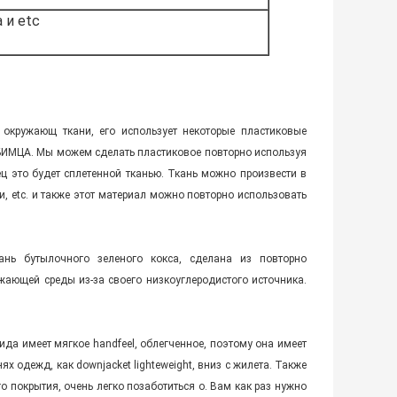
 и etc
 окружающ ткани, его использует некоторые пластиковые
ЮБИМЦА. Мы можем сделать пластиковое повторно используя
ец это будет сплетенной тканью. Ткань можно произвести в
ки, etc. и также этот материал можно повторно использовать
нь бутылочного зеленого кокса, сделана из повторно
жающей среды из-за своего низкоуглеродистого источника.
да имеет мягкое handfeel, облегченное, поэтому она имеет
 одежд, как downjacket lighteweight, вниз с жилета. Также
о покрытия, очень легко позаботиться о. Вам как раз нужно