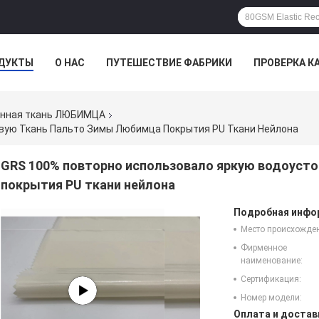
ДУКТЫ
О НАС
ПУТЕШЕСТВИЕ ФАБРИКИ
ПРОВЕРКА К
МПАНИИ
анная ткань ЛЮБИМЦА
вую Ткань Пальто Зимы Любимца Покрытия PU Ткани Нейлона
GRS 100% повторно использовало яркую водоуст
покрытия PU ткани нейлона
Подробная инфор
Место происхожде
Фирменное
наименование:
Сертификация:
Номер модели:
Оплата и достав