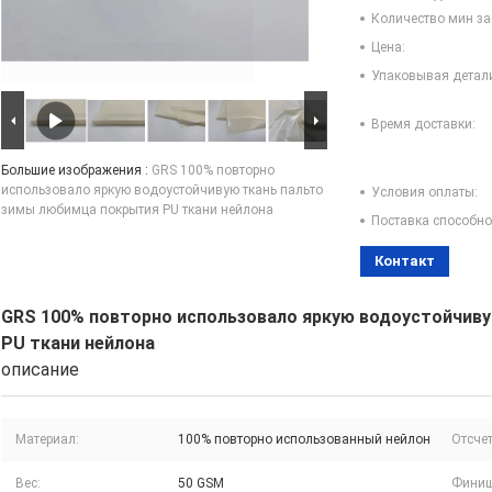
Количество мин за
Цена:
Упаковывая детал
Время доставки:
Большие изображения :
GRS 100% повторно
использовало яркую водоустойчивую ткань пальто
Условия оплаты:
зимы любимца покрытия PU ткани нейлона
Поставка способно
Контакт
GRS 100% повторно использовало яркую водоустойчив
PU ткани нейлона
описание
Материал:
100% повторно использованный нейлон
Отсчет
Вес:
50 GSM
Финиш