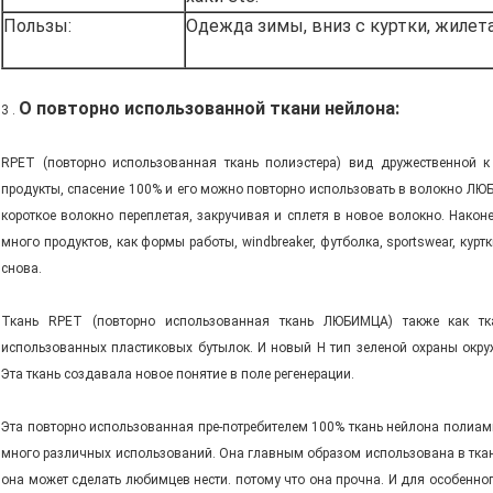
Пользы:
Одежда зимы, вниз с куртки, жилета
О повторно использованной ткани нейлона:
3 .
RPET (повторно использованная ткань полиэстера) вид дружественной к
продукты, спасение 100% и его можно повторно использовать в волокно Л
короткое волокно переплетая, закручивая и сплетя в новое волокно. Након
много продуктов, как формы работы, windbreaker, футболка, sportswear, курт
снова.
Ткань RPET (повторно использованная ткань ЛЮБИМЦА) также как тка
использованных пластиковых бутылок. И новый Н тип зеленой охраны окру
Эта ткань создавала новое понятие в поле регенерации.
Эта повторно использованная пре-потребителем 100% ткань нейлона полиами
много различных использований. Она главным образом использована в тканях
она может сделать любимцев нести. потому что она прочна. И для особенног