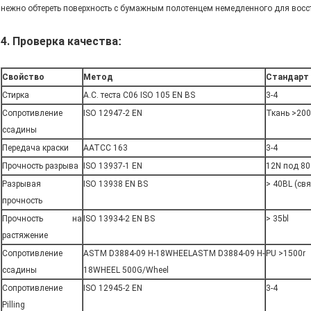
нежно обтереть поверхность с бумажным полотенцем немедленного для восс
4. Проверка качества
:
Свойство
Метод
Стандарт
Стирка
A.C. теста C06 ISO 105 EN BS
3-4
Сопротивление
ISO 12947-2 EN
Ткань >200
ссадины
Передача краски
AATCC 163
3-4
Прочность разрыва
ISO 13937-1 EN
12N под 80
Разрывая
ISO 13938 EN BS
> 40BL (св
прочность
Прочность на
ISO 13934-2 EN BS
> 35bl
растяжение
Сопротивление
ASTM D3884-09 H-18WHEELASTM D3884-09 H-
PU >1500r
ссадины
18WHEEL 500G/Wheel
Сопротивление
ISO 12945-2 EN
3-4
Pilling