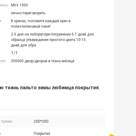
каза:
Mtrs 1000
лично переговорить
и:
В кренах, положите каждый крен в
полиэтиленовый пакет
2-3 дня на лаборатори-погружение 5-7 дней для
образца утверждения простого цвета 10-15
дней для обра
T/T
сти:
200000 двор/дворов в ткань месяца
ую ткань пальто зимы любимца покрытия
 пряжи:
20D*20D
:
Покрытие