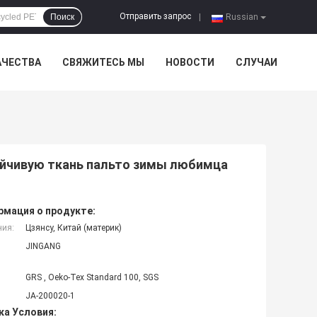
Отправить запрос
Поиск
|
Russian
АЧЕСТВА
СВЯЖИТЕСЬ МЫ
НОВОСТИ
СЛУЧАИ
ойчивую ткань пальто зимы любимца
мация о продукте:
ния:
Цзянсу, Китай (материк)
JINGANG
GRS , Oeko-Tex Standard 100, SGS
JA-200020-1
ка Условия: