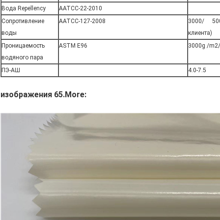
Вода Repellency
AATCC-22-2010
Сопротивление
AATCC-127-2008
3000/ 50
воды
клиента)
Проницаемость
ASTM E96
3000g /m2/
водяного пара
ПЭ-АШ
4.0-7.5
изображения 65.More: