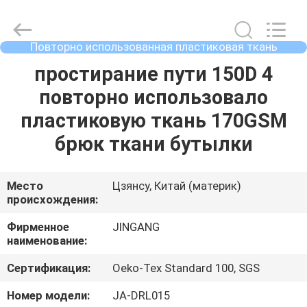
2026
Suzhou
Jingang
Textile
Co.,Ltd.
Повторно использованная пластиковая ткань
All
бутылки
Rights
ДОМ
простирание пути 150D 4
Reserved.
повторно использовало
ПРОДУКТЫ
пластиковую ткань 170GSM
брюк ткани бутылки
О
НАС
Место
Цзянсу, Китай (материк)
происхождения:
ПУТЕШЕСТВИЕ
Фирменное
JINGANG
наименование:
ФАБРИКИ
Сертификация:
Oeko-Tex Standard 100, SGS
ПРОВЕРКА
Номер модели:
JA-DRL015