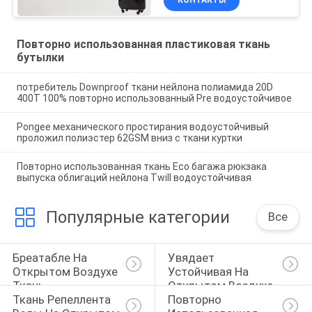
КОНТАКТЫ
Повторно использованная пластиковая ткань
бутылки
потребитель Downproof ткани нейлона полиамида 20D
400T 100% повторно использованный Pre водоустойчивое
Pongee механического простирания водоустойчивый
проложил полиэстер 62GSM вниз с ткани куртки
Повторно использованная ткань Eco багажа рюкзака
выпуска облигаций нейлона Twill водоустойчивая
Популярные категории
Все
Бреатабле На 
Увядает 
Открытом Воздухе 
Устойчивая На 
Ткань
Открытом Воздухе 
Ткань Репеллента 
Повторно 
Ткань