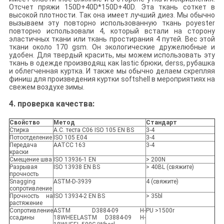
Отсчет пряжи 150D+40D*150D+40D. Эта ткань соткет в
высокой плотности. Так она имеет лучший диез. Мы обычно
вызываем эту повторно использованную ткань poyester
повторно использовали 4, который встали на сторону
эластичных ткани или ткань простирания 4 путей. Вес этой
ткани около 170 gsm. Он экологические дружелюбные и
удобен. Для твердый красить, мы можем использовать эту
ткань в одежде производящ как lastic брюки, derss, рубашка
и облегченная куртка. И также мы обычно делаем скрепляя
финиш для произведения куртки softshell в мероприятиях на
свежем воздухе зимы.
4. проверка качества:
Свойство
Метод
Стандарт
Стирка
A.C. теста C06 ISO 105 EN BS
3-4
Потоотделение
ISO 105 E04
3-4
Передача
AATCC 163
3-4
краски
Смещение шва
ISO 13936-1 EN
> 200N
Разрывая
ISO 13938 EN BS
> 40BL (свяжите)
прочность
Snagging
ASTM-D-3939
4 (свяжите)
сопротивление
Прочность на
ISO 13934-2 EN BS
> 35bl
растяжение
Сопротивление
ASTM D3884-09 H-
PU >1500r
ссадины
18WHEELASTM D3884-09 H-