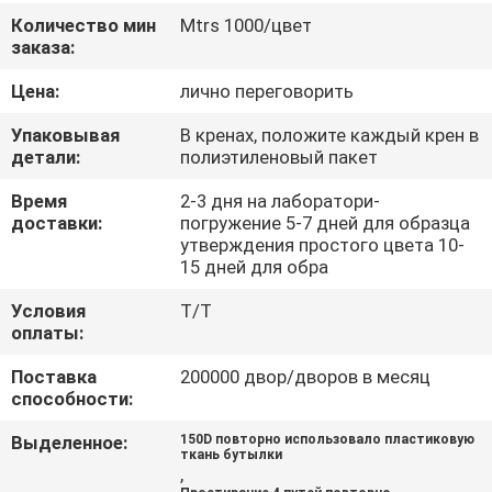
КАЧЕСТВА
Количество мин
Mtrs 1000/цвет
заказа:
СВЯЖИТЕСЬ
Цена:
лично переговорить
МЫ
Упаковывая
В кренах, положите каждый крен в
детали:
полиэтиленовый пакет
НОВОСТИ
Время
2-3 дня на лаборатори-
доставки:
погружение 5-7 дней для образца
утверждения простого цвета 10-
СЛУЧАИ
15 дней для обра
Условия
T/T
COMPANY
оплаты:
NEWS
Поставка
200000 двор/дворов в месяц
способности:
КАРТА
Выделенное:
150D повторно использовало пластиковую
ткань бутылки
САЙТА
,