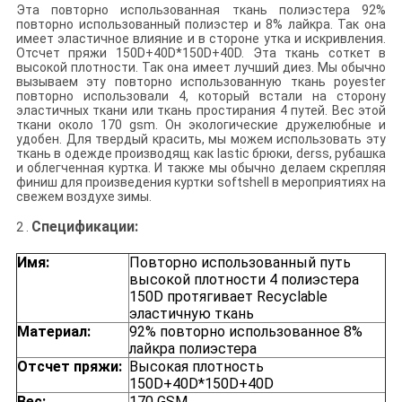
Эта повторно использованная ткань полиэстера 92%
повторно использованный полиэстер и 8% лайкра. Так она
имеет эластичное влияние и в стороне утка и искривления.
Отсчет пряжи 150D+40D*150D+40D. Эта ткань соткет в
высокой плотности. Так она имеет лучший диез. Мы обычно
вызываем эту повторно использованную ткань poyester
повторно использовали 4, который встали на сторону
эластичных ткани или ткань простирания 4 путей. Вес этой
ткани около 170 gsm. Он экологические дружелюбные и
удобен. Для твердый красить, мы можем использовать эту
ткань в одежде производящ как lastic брюки, derss, рубашка
и облегченная куртка. И также мы обычно делаем скрепляя
финиш для произведения куртки softshell в мероприятиях на
свежем воздухе зимы.
Спецификации
:
2 .
Имя:
Повторно использованный путь
высокой плотности 4 полиэстера
150D протягивает Recyclable
эластичную ткань
Материал:
92% повторно использованное 8%
лайкра полиэстера
Отсчет пряжи:
Высокая плотность
150D+40D*150D+40D
Вес:
170 GSM