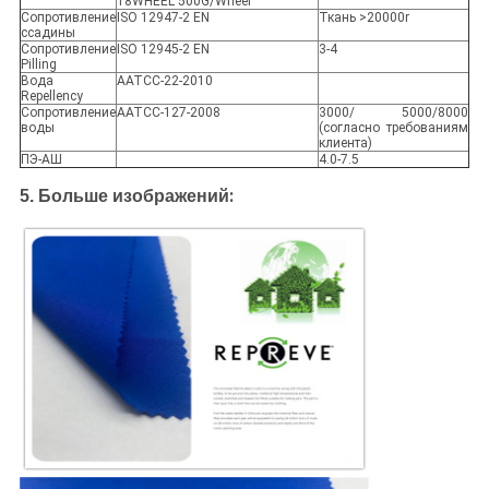
18WHEEL 500G/Wheel
Сопротивление
ISO 12947-2 EN
Ткань >20000r
ссадины
Сопротивление
ISO 12945-2 EN
3-4
Pilling
Вода
AATCC-22-2010
Repellency
Сопротивление
AATCC-127-2008
3000/ 5000/8000
воды
(согласно требованиям
клиента)
ПЭ-АШ
4.0-7.5
:
5. Больше изображений