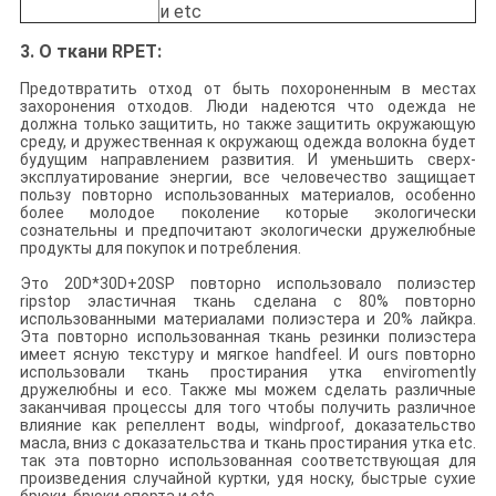
и etc
3. О ткани RPET:
Предотвратить отход от быть похороненным в местах
захоронения отходов.
Люди надеются что одежда не
должна только защитить, но также защитить окружающую
среду, и дружественная к окружающ одежда волокна будет
будущим направлением развития.
И уменьшить сверх-
эксплуатирование энергии, все человечество защищает
пользу повторно использованных материалов, особенно
более молодое поколение которые экологически
сознательны и предпочитают экологически дружелюбные
продукты для покупок и потребления.
Это
20D*30D+20SP
повторно использовало полиэстер
ripstop эластичная ткань сделана с 80% повторно
использованными материалами полиэстера и 20% лайкра.
Эта повторно использованная ткань резинки полиэстера
имеет ясную текстуру и мягкое handfeel. И ours повторно
использовали ткань простирания утка enviromently
дружелюбны и eco. Также мы можем сделать различные
заканчивая процессы для того чтобы получить различное
влияние как репеллент воды, windproof, доказательство
масла, вниз с доказательства и ткань простирания утка etc.
так эта повторно использованная соответствующая для
произведения
случайной куртки, удя носку, быстрые сухие