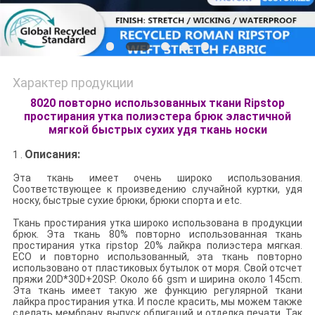
Характер продукции
8020 повторно использованных ткани Ripstop
простирания утка полиэстера брюк эластичной
мягкой быстрых сухих удя ткань носки
Описания:
1 .
Эта ткань имеет очень широко использования.
Соответствующее к произведению случайной куртки, удя
носку, быстрые сухие брюки, брюки спорта и etc.
Ткань простирания утка широко использована в продукции
брюк. Эта ткань 80% повторно использованная ткань
простирания утка ripstop 20% лайкра полиэстера мягкая.
ECO и повторно использованный, эта ткань повторно
использовано от пластиковых бутылок от моря. Свой отсчет
пряжи 20D*30D+20SP. Около 66 gsm и ширина около 145cm.
Эта ткань имеет такую же функцию регулярной ткани
лайкра простирания утка. И после красить, мы можем также
сделать мембрану, выпуск облигаций и отделка печати. Так