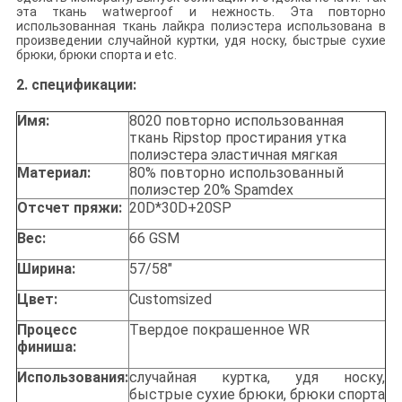
эта ткань watweproof и нежность. Эта повторно
использованная ткань лайкра полиэстера использована в
произведении
случайной куртки, удя носку, быстрые сухие
брюки, брюки спорта
и etc.
2.
спецификации:
Имя:
8020 повторно использованная
ткань Ripstop простирания утка
полиэстера эластичная мягкая
Материал:
80% повторно использованный
полиэстер 20% Spamdex
Отсчет пряжи:
20D*30D+20SP
Вес:
66 GSM
Ширина:
57/58"
Цвет:
Customsized
Процесс
Твердое покрашенное WR
финиша:
Использования:
случайная куртка, удя носку,
быстрые сухие брюки, брюки спорта