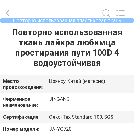
2025
Suzhou
Jingang
Textile
Co.,Ltd.
Повторно использованная пластиковая ткань
All
бутылки
Rights
ДОМ
Повторно использованная
Reserved.
ткань лайкра любимца
ПРОДУКТЫ
простирания пути 100D 4
водоустойчивая
О
НАС
Место
Цзянсу, Китай (материк)
происхождения:
ПУТЕШЕСТВИЕ
Фирменное
JINGANG
наименование:
ФАБРИКИ
Сертификация:
Oeko-Tex Standard 100, SGS
ПРОВЕРКА
Номер модели:
JA-YC720