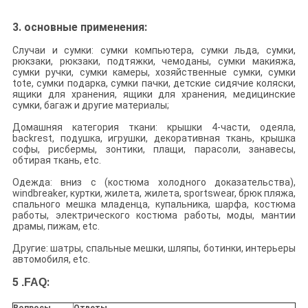
3.
основные применения:
Случаи и сумки: сумки компьютера, сумки льда, сумки,
рюкзаки, рюкзаки, подтяжки, чемоданы, сумки макияжа,
сумки ручки, сумки камеры, хозяйственные сумки, сумки
tote, сумки подарка, сумки пачки, детские сидячие коляски,
ящики для хранения, ящики для хранения, медицинские
сумки, багаж и другие материалы;
Домашняя категория ткани: крышки 4-части, одеяла,
backrest, подушка, игрушки, декоративная ткань, крышка
софы, рисбермы, зонтики, плащи, парасоли, занавесы,
обтирая ткань, etc.
Одежда: вниз с (костюма холодного доказательства),
windbreaker, куртки, жилета, жилета, sportswear, брюк пляжа,
спального мешка младенца, купальника, шарфа, костюма
работы, электрического костюма работы, моды, мантии
драмы, пижам, etc.
Другие: шатры, спальные мешки, шляпы, ботинки, интерьеры
автомобиля, etc.
5
:
.FAQ
Вопросы
Ответы