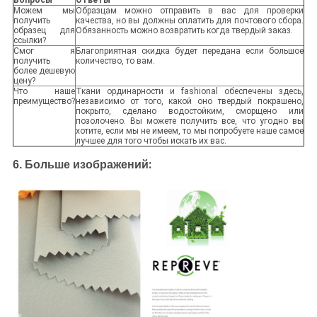
Можем мы
Образцам можно отправить в вас для проверки
получить
качества, но вы должны оплатить для почтового сбора.
образец для
Обязанность можно возвратить когда твердый заказ.
ссылки?
Смог я
Благоприятная скидка будет передана если большое
получить
количество, то вам.
более дешевую
цену?
Что наше
Ткани ординарности и fashional обеспечены здесь,
преимущество?
независимо от того, какой оно твердый покрашено,
покрыто, сделано водостойким, сморщено или
позолочено. Вы можете получить все, что угодно вы
хотите, если мы не имеем, то мы попробуете наше самое
лучшее для того чтобы искать их вас.
:
6. Больше изображений