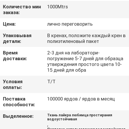
КАЧЕСТВА
Количество мин
1000Mtrs
заказа:
СВЯЖИТЕСЬ
Цена:
лично переговорить
МЫ
Упаковывая
В кренах, положите каждый крен в
детали:
полиэтиленовый пакет
НОВОСТИ
Время
2-3 дня на лаборатори-
доставки:
погружение 5-7 дней для образца
утверждения простого цвета 10-
СЛУЧАИ
15 дней для обра
Условия
Т/Т
COMPANY
оплаты:
NEWS
Поставка
100000 ярдов / ярдов в месяц
способности:
КАРТА
Выделенное:
Ткань лайкра любимца простирания
водоустойчивая
САЙТА
,