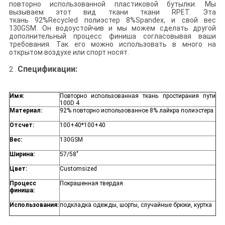
повторно использованной пластиковой бутылки. Мы
вызываем этот вид ткани ткани RPET. Эта
ткань 92%Recycled полиэстер 8%Spandex, и свой вес
130GSM. Он водоустойчив и мы можем сделать другой
дополнительный процесс финиша согласовывая ваши
требования. Так его можно использовать в много на
открытом воздухе или спорт носят.
Спецификации
:
2 .
Имя:
Повторно использованная ткань простирания пути
100D 4
Материал:
92% повторно использованное 8% лайкра полиэстера
Отсчет:
100+40*100+40
Вес:
130GSM
Ширина:
57/58"
Цвет:
Customsized
Процесс
Покрашенная твердая
финиша:
Использования:
подкладка одежды, шорты, случайные брюки, куртка