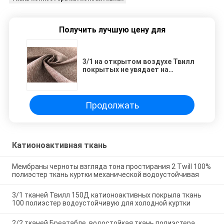
Получить лучшую цену для
3/1 на открытом воздухе Твилл
покрытых не увядает на
открытом воздухе ткань
водоустойчивое Эко
дружелюбное
Продолжать
Катионоактивная ткань
Мембраны черноты взгляда тона простирания 2 Twill 100%
полиэстер ткань куртки механической водоустойчивая
3/1 тканей Твилл 150Д катионоактивных покрыла ткань
100 полиэстер водоустойчивую для холодной куртки
2/2 тканей Бреатабле, водостойкая ткань полиэстера