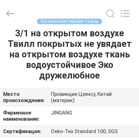
2026
Suzhou
Jingang
Textile
Co.,Ltd.
Катионоактивная ткань
All
Rights
3/1 на открытом воздухе
ДОМ
Reserved.
Твилл покрытых не увядает
ПРОДУКТЫ
на открытом воздухе ткань
водоустойчивое Эко
О
дружелюбное
НАС
Место
Провинция Цзянсу, Китай
происхождения:
(материк)
ПУТЕШЕСТВИЕ
ФАБРИКИ
Фирменное
JINGANG
наименование:
ПРОВЕРКА
Сертификация:
Oeko-Tex Standard 100, SGS