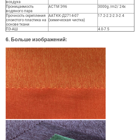
воздуха
Проницаемость
АСТМ Э96
3000g /m2/ 24х
водяного пара
Прочность скрепления
ААТКК-Д2714-07
17.2-2.2-2.3-2.4
слоистого пластика на
(химическая чистка)
основе ткани
ПЭ-АШ
4.0-7.5
:
6.
Больше изображений