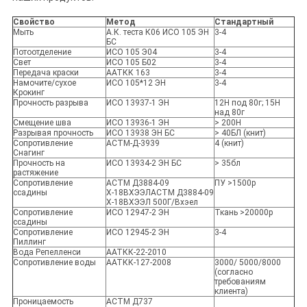
Свойство
Метод
Стандартный
Мыть
А.К. теста К06 ИСО 105 ЭН
3-4
БС
Потоотделение
ИСО 105 Э04
3-4
Свет
ИСО 105 Б02
3-4
Передача краски
ААТКК 163
3-4
Намочите/сухое
ИСО 105*12 ЭН
3-4
Крокинг
Прочность разрыва
ИСО 13937-1 ЭН
12Н под 80г; 15Н
над 80г
Смещение шва
ИСО 13936-1 ЭН
> 200Н
Разрывая прочность
ИСО 13938 ЭН БС
> 40БЛ (книт)
Сопротивление
АСТМ-Д-3939
4 (книт)
Снагинг
Прочность на
ИСО 13934-2 ЭН БС
> 35бл
растяжение
Сопротивление
АСТМ Д3884-09
ПУ >1500р
ссадины
Х-18ВХЭЭЛАСТМ Д3884-09
Х-18ВХЭЭЛ 500Г/Вхэел
Сопротивление
ИСО 12947-2 ЭН
Ткань >20000р
ссадины
Сопротивление
ИСО 12945-2 ЭН
3-4
Пиллинг
Вода Репелленси
ААТКК-22-2010
Сопротивление воды
ААТКК-127-2008
3000/ 5000/8000
(согласно
требованиям
клиента)
Проницаемость
АСТМ Д737