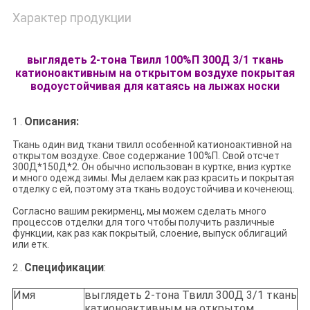
Характер продукции
выглядеть 2-тона Твилл 100%П 300Д 3/1 ткань
катионоактивным на открытом воздухе покрытая
водоустойчивая для катаясь на лыжах носки
Описания:
1 .
Ткань один вид ткани твилл особенной катионоактивной на
открытом воздухе. Свое содержание 100%П. Свой отсчет
300Д*150Д*2.
Он обычно использован в куртке, вниз куртке
и много одежд зимы. Мы делаем
как раз красить и покрытая
отделку с ей
, поэтому эта ткань водоустойчива и коченеющ.
Согласно вашим рекирменц, мы можем сделать много
процессов отделки для того чтобы получить различные
функции, как раз как покрытый, слоение, выпуск облигаций
или етк.
Спецификации
:
2 .
Имя
выглядеть 2-тона Твилл 300Д 3/1 ткань
катионоактивным на открытом