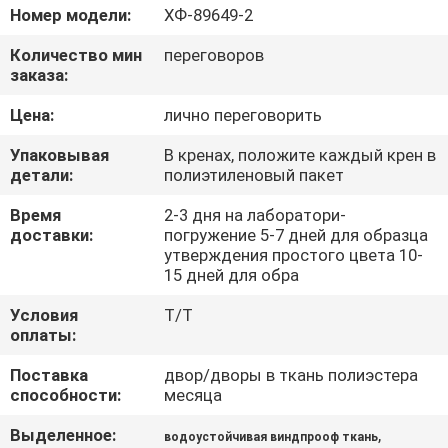
КАЧЕСТВА
Номер модели:
ХФ-89649-2
Количество мин
переговоров
СВЯЖИТЕСЬ
заказа:
МЫ
Цена:
лично переговорить
Упаковывая
В кренах, положите каждый крен в
НОВОСТИ
детали:
полиэтиленовый пакет
Время
2-3 дня на лаборатори-
СЛУЧАИ
доставки:
погружение 5-7 дней для образца
утверждения простого цвета 10-
15 дней для обра
COMPANY
Условия
T/T
NEWS
оплаты:
Поставка
двор/дворы в ткань полиэстера
способности:
месяца
КАРТА
САЙТА
Выделенное:
,
водоустойчивая виндпрооф ткань