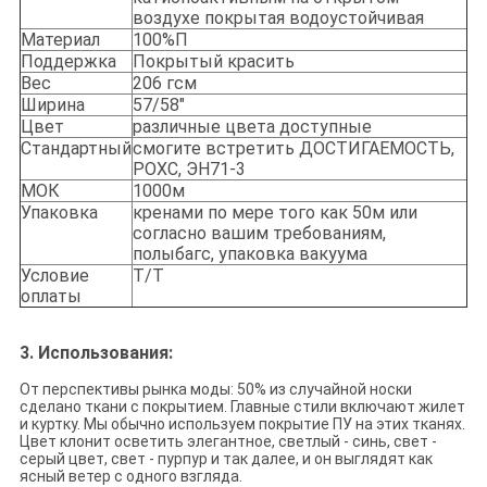
воздухе покрытая водоустойчивая
Материал
100%П
Поддержка
Покрытый красить
Вес
206 гсм
Ширина
57/58"
Цвет
различные цвета доступные
Стандартный
смогите встретить ДОСТИГАЕМОСТЬ,
РОХС, ЭН71-3
МОК
1000м
Упаковка
кренами по мере того как 50м или
согласно вашим требованиям,
полыбагс, упаковка вакуума
Условие
Т/Т
оплаты
3. Использования:
От перспективы рынка моды: 50% из случайной носки
сделано ткани с покрытием. Главные стили включают жилет
и куртку. Мы обычно используем покрытие ПУ на этих тканях.
Цвет клонит осветить элегантное, светлый - синь, свет -
серый цвет, свет - пурпур и так далее, и он выглядят как
ясный ветер с одного взгляда.