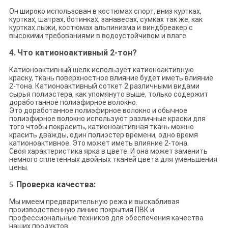
Он широко использован в костюмах спорт, вниз куртках,
куртках, шатрах, ботинках, занавесах, сумках так же, как
куртках лыжи, костюмах альпинизма и виндбреакер с
высокими требованиями в водоустойчивом и влаге.
4.
Что катионоактивный 2-тон?
Катионоактивный шелк использует катионоактивную
краску, ткань поверхностное влияние будет иметь влияние
2-тона. Катионоактивный соткет 2 различными видами
сырья полиэстера, как упомянуто выше, только содержит
доработанное полиэфирное волокно.
Это доработанное полиэфирное волокно и обычное
полиэфирное волокно используют различные краски для
того чтобы покрасить, катионоактивная ткань можно
красить дважды, один полиэстер времени, одно время
катионоактивное. Это может иметь влияние 2-тона.
Своя характеристика ярка в цвете. И она может заменить
немного сплетенных двойных тканей цвета для уменьшения
цены.
Проверка качества:
5.
Мы имеем предварительную режа и выскабливая
производственную линию покрытия ПВК и
профессиональные техников для обеспечения качества
наших продуктов.