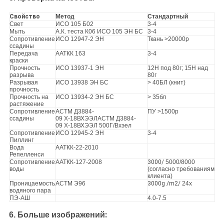
Свойство
Метод
Стандартный
Свет
ИСО 105 Б02
3-4
Мыть
А.К. теста К06 ИСО 105 ЭН БС
3-4
Сопротивление
ИСО 12947-2 ЭН
Ткань >20000р
ссадины
Передача
ААТКК 163
3-4
краски
Прочность
ИСО 13937-1 ЭН
12Н под 80г; 15Н над
разрыва
80г
Разрывая
ИСО 13938 ЭН БС
> 40БЛ (книт)
прочность
Прочность на
ИСО 13934-2 ЭН БС
> 35бл
растяжение
Сопротивление
АСТМ Д3884-
ПУ >1500р
ссадины
09 Х-18ВХЭЭЛАСТМ Д3884-
09 Х-18ВХЭЭЛ 500Г/Вхэел
Сопротивление
ИСО 12945-2 ЭН
3-4
Пиллинг
Вода
ААТКК-22-2010
Репелленси
Сопротивление
ААТКК-127-2008
3000/
5000/8000
воды
(согласно требованиям
клиента)
Проницаемость
АСТМ Э96
3000g /m2/
24х
водяного пара
ПЭ-АШ
4.0-7.5
:
6.
Больше изображений