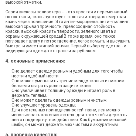
высокой отметки.
Серия вискозы полиэстера -- - это простая и переменчивый
поток ткани, ткань чувствует толстая и твердая смертная
казнь через повешение. Это анти--морщинка, анти--пиллинг,
высокая срывая прочность, превосходная стойкость
краски, высокий красить твердости, зеленого цвета и
охраны окружающей среды! В то же время, оно также
поглощает влагу и потоотделение, легок помыть и высушить
быстро, и имеет мягкий венчик. Первый выбор средства - и
лидирующая одежда в стране и за рубежом.
4. основные применения:
Оно делает одежду ровным и удобным для того чтобы
нести и удобный нести.
Оно может уменьшить трение между тканью и нижним
бельем и сыграть роль в защите ткани.
Оно увеличивает толщину одежды и играет роль в
держать теплым.
Оно может сделать одежды ровным и чистым;
Оно улучшает уровень одежды;
Для постельных принадлежностей ткани, лен можно
использовать как связыватель для того чтобы держать
лен от подвергнуться действию. Как бумажник меховой
шыбы, он может держать мех чистым и аккуратным.
5. проверка качества: