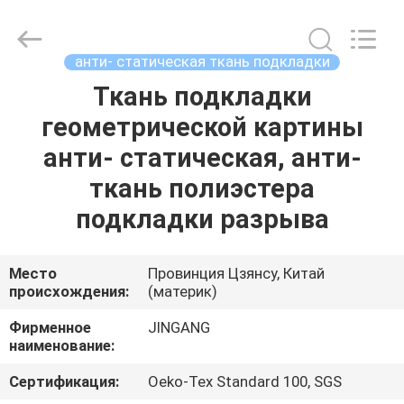
2025
Suzhou
Jingang
Textile
Co.,Ltd.
анти- статическая ткань подкладки
All
Rights
Ткань подкладки
ДОМ
Reserved.
геометрической картины
ПРОДУКТЫ
анти- статическая, анти-
ткань полиэстера
О
подкладки разрыва
НАС
Место
Провинция Цзянсу, Китай
происхождения:
(материк)
ПУТЕШЕСТВИЕ
ФАБРИКИ
Фирменное
JINGANG
наименование:
ПРОВЕРКА
Сертификация:
Oeko-Tex Standard 100, SGS