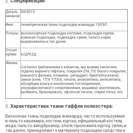
Спецификации
:
2 .
Деталь
КИ-0015
никакой:
Имя:
геометрическая ткань подкладки жаккарда 100%П
Пользы:
высокосортная подкладка костюма, подкладка куртки,
кожаная подкладка, подкладка сумки, пальто норки
выравниваясь и так далее
Отсчет
пряжи:
63Д*63Д
Финиш:
Согласно требованиям к клиентов, мы можем закончить
отделку верхнего тефлона, покрытия (ПА, ПУ, белого покрытия,
кожаного фильма, пламени - ретардант, бреатабле влаги),
смеси (клея, ТПУ, ТПЭЭ), печати, антисептика, антисептика,
абсорбции влаги и исключения потоотделения,
ультрафиолетового сопротивления, вышивки, выстегивать,
выбивать, бронзировать, офсетной печати, стирки песка, етк
Характеристики ткани таффли полиэстера:
3 .
Вискозная ткань подкладки жаккарда, часто используемая
в пальто кашемира, костюм, куртка, официальный костюм,
мода, пальто, виндбреакер, хлопк-проложила куртку, связь и
так далее, принадлежит к материалу подкладки средства и