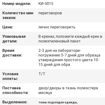
КАЧЕСТВА
Номер модели:
КИ-0015
Количество мин
переговоров
СВЯЖИТЕСЬ
заказа:
МЫ
Цена:
лично переговорить
Упаковывая
В кренах, положите каждый крен в
НОВОСТИ
детали:
полиэтиленовый пакет
Время
2-3 дня на лаборатори-
СЛУЧАИ
доставки:
погружение 5-7 дней для образца
утверждения простого цвета 10-
15 дней для обра
COMPANY
Условия
T/T
NEWS
оплаты:
Поставка
двор/дворы в ткань полиэстера
способности:
месяца
КАРТА
САЙТА
Выделенное:
,
ткань подкладки одежды