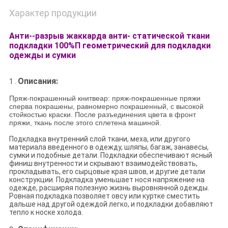
Характер продукции
Анти--разрыв жаккарда анти- статической ткани
подкладки 100%П геометрический для подкладки
одежды и сумки
Описания:
1 .
Пряж-покрашенный книтвеар: пряж-покрашенные пряжи
сперва покрашены, равномерно покрашенный, с высокой
стойкостью краски. После разъединения цвета в фронт
пряжи, ткань после этого сплетена машиной.
Подкладка внутренний слой ткани, меха, или другого
материала введенного в одежду, шляпы, багаж, занавесы,
сумки и подобные детали. Подкладки обеспечивают ясный
финиш внутренности и скрывают взаимодействовать,
прокладывать, его сырцовые края швов, и другие детали
конструкции. Подкладка уменьшает нося напряжение на
одежде, расширяя полезную жизнь выровнянной одежды.
Ровная подкладка позволяет овсу или куртке сместить
дальше над другой одеждой легко, и подкладки добавляют
тепло к носке холода.