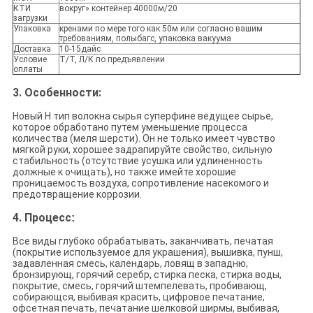
КТИ
вокруг» контейнер 40000м/20
загрузки
Упаковка
кренами по мере того как 50м или согласно вашим
требованиям, полыбагс, упаковка вакуума
Доставка
10-15дайс
Условие
Т/Т, Л/К по предъявлении
оплаты
3. Особенности:
Новый Н тип волокна сырья суперфине ведущее сырье,
которое обработано путем уменьшение процесса
количества (меля шерсти). Он не только имеет чувство
мягкой руки, хорошее задрапируйте свойство, сильную
стабильность (отсутствие усушка или удлиненность
должные к очищать), но также имейте хорошие
проницаемость воздуха, сопротивление насекомого и
предотвращение коррозии.
4. Процесс
:
Все виды глубоко обрабатывать, заканчивать, печатая
(покрытие используемое для украшения), вышивка, пунш,
задавленная смесь, календарь, ловящ в западню,
бронзирующ, горячий серебр, стирка песка, стирка воды,
покрытие, смесь, горячий штемпелевать, пробивающ,
собирающся, выбивая красить, цифровое печатание,
офсетная печать, печатание шелковой ширмы, выбивая,