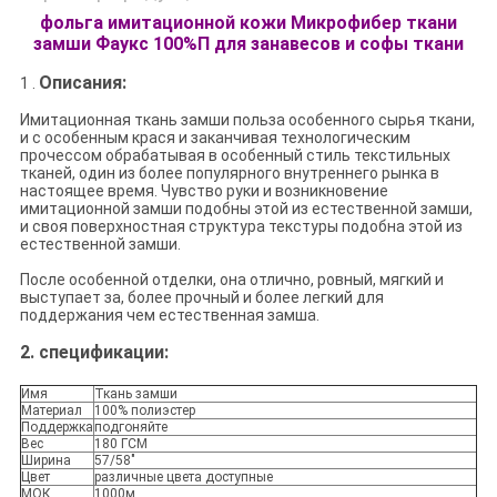
фольга имитационной кожи Микрофибер ткани
замши Фаукс 100%П для занавесов и софы ткани
Описания:
1 .
Имитационная ткань замши польза особенного сырья ткани,
и с особенным крася и заканчивая технологическим
прочессом обрабатывая в особенный стиль текстильных
тканей, один из более популярного внутреннего рынка в
настоящее время. Чувство руки и возникновение
имитационной замши подобны этой из естественной замши,
и своя поверхностная структура текстуры подобна этой из
естественной замши.
После особенной отделки, она отлично, ровный, мягкий и
выступает за, более прочный и более легкий для
поддержания чем естественная замша.
2.
спецификации:
Имя
Ткань замши
Материал
100% полиэстер
Поддержка
подгоняйте
Вес
180 ГСМ
Ширина
57/58"
Цвет
различные цвета доступные
МОК
1000м