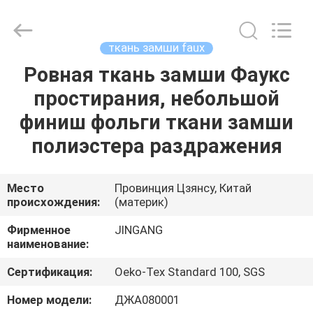
2025
Suzhou
Jingang
Textile
Co.,Ltd.
ткань замши faux
All
Rights
Ровная ткань замши Фаукс
ДОМ
Reserved.
простирания, небольшой
ПРОДУКТЫ
финиш фольги ткани замши
полиэстера раздражения
О
НАС
Место
Провинция Цзянсу, Китай
происхождения:
(материк)
ПУТЕШЕСТВИЕ
Фирменное
JINGANG
наименование:
ФАБРИКИ
Сертификация:
Oeko-Tex Standard 100, SGS
ПРОВЕРКА
Номер модели:
ДЖА080001