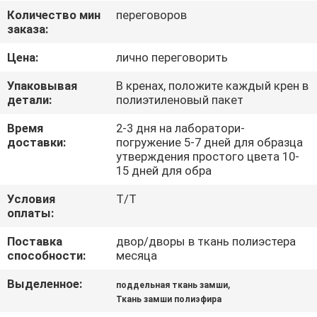
КАЧЕСТВА
Количество мин
переговоров
заказа:
СВЯЖИТЕСЬ
Цена:
лично переговорить
МЫ
Упаковывая
В кренах, положите каждый крен в
детали:
полиэтиленовый пакет
НОВОСТИ
Время
2-3 дня на лаборатори-
доставки:
погружение 5-7 дней для образца
утверждения простого цвета 10-
СЛУЧАИ
15 дней для обра
Условия
T/T
COMPANY
оплаты:
NEWS
Поставка
двор/дворы в ткань полиэстера
способности:
месяца
КАРТА
Выделенное:
,
поддельная ткань замши
Ткань замши полиэфира
САЙТА