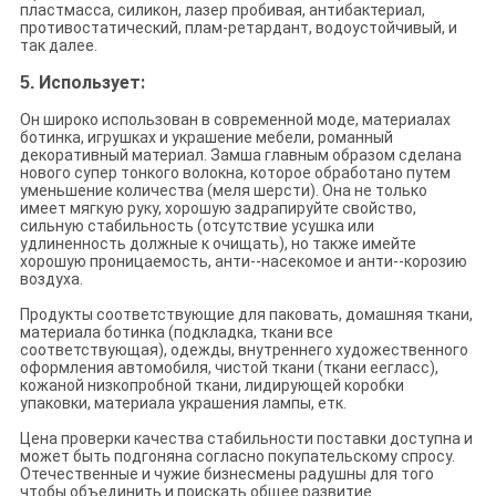
пластмасса, силикон, лазер пробивая, антибактериал,
противостатический, плам-ретардант, водоустойчивый, и
так далее.
Использует:
5.
Он широко использован в современной моде, материалах
ботинка, игрушках и украшение мебели, романный
декоративный материал. Замша главным образом сделана
нового супер тонкого волокна, которое обработано путем
уменьшение количества (меля шерсти). Она не только
имеет мягкую руку, хорошую задрапируйте свойство,
сильную стабильность (отсутствие усушка или
удлиненность должные к очищать), но также имейте
хорошую проницаемость, анти--насекомое и анти--корозию
воздуха.
Продукты соответствующие для паковать, домашняя ткани,
материала ботинка (подкладка, ткани все
соответствующая), одежды, внутреннего художественного
оформления автомобиля, чистой ткани (ткани еегласс),
кожаной низкопробной ткани, лидирующей коробки
упаковки, материала украшения лампы, етк.
Цена проверки качества стабильности поставки доступна и
может быть подгоняна согласно покупательскому спросу.
Отечественные и чужие бизнесмены радушны для того
чтобы объединить и поискать общее развитие.