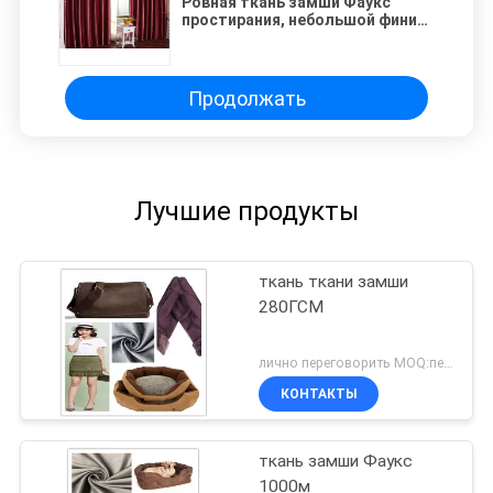
Ровная ткань замши Фаукс
простирания, небольшой финиш
фольги ткани замши
полиэстера раздражения
Продолжать
Лучшие продукты
ткань ткани замши
280ГСМ
лично переговорить MOQ:переговоров
КОНТАКТЫ
ткань замши Фаукс
1000м