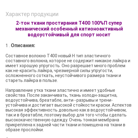
Характер продукции
2-тон ткани простирания Т400 100%П супер
механический особенный катионоактивный
водоустойчивый для спорт носит
Описания:
1 .
Составное волокно Т400 новый Н тип эластичного
составного волокна, которое не содержит никакое лайкра и
имеет хорошую упругость. Оно разрешает много проблем
как не-красить лайкра, чрезмерной силы упругости,
осложненного соткать, неустойчивого размера ткани и
стареть лайкра в пользе.
Направление утка ткани эластично и имеет удобные
свойства. После заканчивать, ткань холодн-защитна,
водоустойчива, бреатабле, анти--разрывы и трени-
устойчива и достигает высокой стойкости краски. Аспектов
высокая эффективность довольно как в водоустойчивом,
так и в бреатабле, поэтому выбор для того чтобы сделать
высококачественную одежду. Очень тонкая мембрана
прикреплена к задней части ткани и помещена на ткани в
образе прослойки.