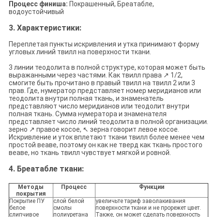
Процесс финиша:
Покрашенный, Бреатабле,
водоустойчивый
3. Характеристики
:
Переплетая пункты искривления и утка принимают форму
угловых линий твилл на поверхности ткани.
3 линии теодолита в полной структуре, которая может быть
выражанными через частями. Как твилл права ↗ 1/2,
смогите быть прочитано в правый твилл на твилл 2 или 3
прав. Где, нумератор представляет номер меридианов или
теодолита внутри полная ткань, и знаменатель
представляют число меридианов или теодолит внутри
полная ткань. Сумма нумератора и знаменателя
представляет число линий теодолита в полной организации.
зерно ↗ правое косое, ↖ зерна говорит левое косое.
Искривление и уток вплетают ткани твилл более менее чем
простой веаве, поэтому он как не тверд как ткань простого
веаве, но ткань твилл чувствует мягкой и ровной.
4. Бреатабле ткани:
Методы
Процесс
Функции
покрытия
Покрытие ПУ
слой белой
увеличьте тариф заволакивания
белое
смолы
поверхности ткани и не прорежет цвет.
слипчивое
полиуретана
Также, он может сделать поверхность