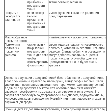
приложен к
ткани более красочным
поверхности
ткани
Покрытие
слой серебр-
имеет функцию шадинг и радиация
серебра ПУ
белого
предотвращения
слипчивое
прилипателя
приложен на
поверхности
ткани
Маслообразное
имейте ровную и лоснистую поверхность
покрытие лоска
Применять
отжимающ и
фронт одежды сделан с поверхностью
обложку к
покрывающ
покрытия, которая имеет стиль кожаной
покрытию
поверхность
одежды. 2 вида сублигхт и освещают, и
фильма
ткани для того
могут добавить различные цвета к
чтобы
покрытию для того чтобы сделать
сформировать
цветную пленку и она будет очень
фильм кожи
красива
Основные функции водоустойчивой бреатабле ткани водоустойчивы,
влаг проницаемы, бреатабле, изолирующ, виндпрооф и теплый. Своя
уникальная проницаемость водяного пара, может сделать внутренний
водяной пар пропуская быстро. Эта особенность может избежать
развести прессформу и поддержать всего времени тела сухого. Это
разрешает проблему между бреатабле и виндпрооф, водоустойчивый,
консервация жары совершенно. Новый Н тип ткани здоровых и охраны
окружающей среды.
Преимущества:
Сделайте водостойким, влага проницаемая, бреатабле,