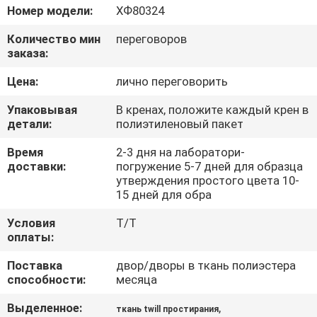
КАЧЕСТВА
Номер модели:
ХФ80324
Количество мин
переговоров
СВЯЖИТЕСЬ
заказа:
МЫ
Цена:
лично переговорить
Упаковывая
В кренах, положите каждый крен в
НОВОСТИ
детали:
полиэтиленовый пакет
Время
2-3 дня на лаборатори-
СЛУЧАИ
доставки:
погружение 5-7 дней для образца
утверждения простого цвета 10-
15 дней для обра
COMPANY
Условия
T/T
NEWS
оплаты:
Поставка
двор/дворы в ткань полиэстера
способности:
месяца
КАРТА
САЙТА
Выделенное:
,
ткань twill простирания