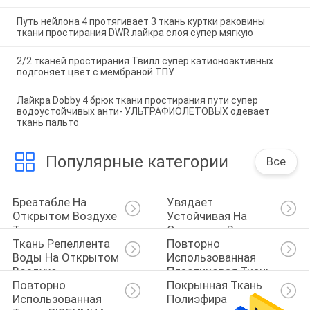
Путь нейлона 4 протягивает 3 ткань куртки раковины
ткани простирания DWR лайкра слоя супер мягкую
2/2 тканей простирания Твилл супер катионоактивных
подгоняет цвет с мембраной ТПУ
Лайкра Dobby 4 брюк ткани простирания пути супер
водоустойчивых анти- УЛЬТРАФИОЛЕТОВЫХ одевает
ткань пальто
Популярные категории
Все
Бреатабле На 
Увядает 
Открытом Воздухе 
Устойчивая На 
Ткань
Открытом Воздухе 
Ткань Репеллента 
Повторно 
Ткань
Воды На Открытом 
Использованная 
Воздухе
Пластиковая Ткань 
Повторно 
Покрынная Ткань 
Бутылки
Использованная 
Полиэфира