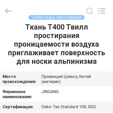
2025
Suzhou
Jingang
Textile
Co.,Ltd.
Супер ткань простирания
All
Rights
Ткань Т400 Твилл
ДОМ
Reserved.
простирания
ПРОДУКТЫ
проницаемости воздуха
приглаживает поверхность
О
для носки альпинизма
НАС
Место
Провинция Цзянсу, Китай
происхождения:
(материк)
ПУТЕШЕСТВИЕ
ФАБРИКИ
Фирменное
JINGANG
наименование:
ПРОВЕРКА
Сертификация:
Oeko-Tex Standard 100, SGS