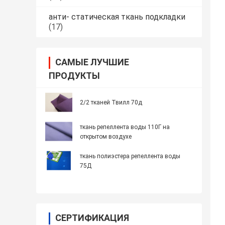
анти- статическая ткань подкладки
(17)
САМЫЕ ЛУЧШИЕ
ПРОДУКТЫ
2/2 тканей Твилл 70д
ткань репеллента воды 110Г на
открытом воздухе
ткань полиэстера репеллента воды
75Д
СЕРТИФИКАЦИЯ