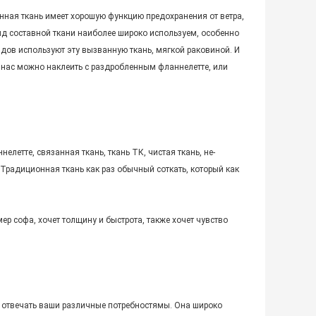
енная ткань имеет хорошую функцию предохранения от ветра,
вид составной ткани наиболее широко используем, особенно
ндов используют эту вызванную ткань, мягкой раковиной. И
ли нас можно наклеить с раздробленным фланнелетте, или
летте, связанная ткань, ткань ТК, чистая ткань, не-
 Традиционная ткань как раз обычный соткать, который как
р софа, хочет толщину и быстрота, также хочет чувство
т отвечать ваши различные потребностямы. Она широко