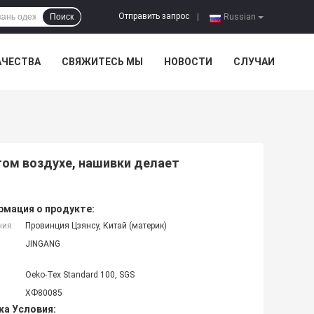
Отправить запрос
Поиск
|
Russian
АЧЕСТВА
СВЯЖИТЕСЬ МЫ
НОВОСТИ
СЛУЧАИ
том воздухе, нашивки делает
мация о продукте:
ния:
Провинция Цзянсу, Китай (материк)
JINGANG
Oeko-Tex Standard 100, SGS
ХФ80085
ка Условия: