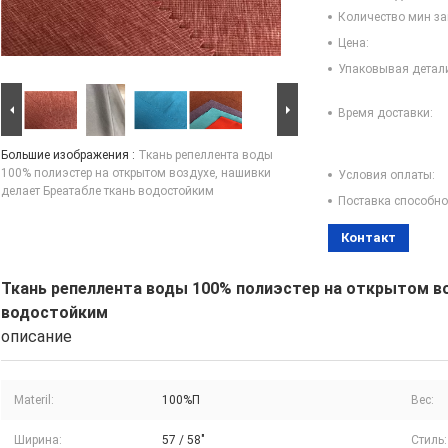
Количество мин за
Цена:
Упаковывая детал
Время доставки:
Большие изображения :
Ткань репеллента воды
100% полиэстер на открытом воздухе, нашивки
Условия оплаты:
делает Бреатабле ткань водостойким
Поставка способно
Контакт
Ткань репеллента воды 100% полиэстер на открытом во
водостойким
описание
Materil:
100%П
Вес:
Ширина:
57 / 58"
Стиль: