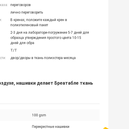
каза:
переговоров
лично переговорить
и:
В кренах, положите каждый крен в
полиэтиленовый пакет
2-3 дня на лаборатори-погружение 5-7 дней для
образца утверждения простого цвета 10-15
дней для обра
T/T
сти:
двор/дворы в ткань полиэстера месяца
здухе, нашивки делает Бреатабле ткань
100 gsm
Перекрестные нашивки