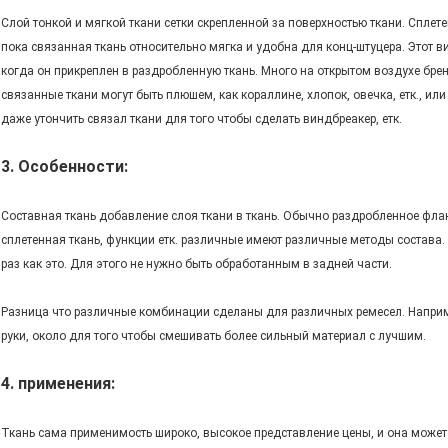
Слой тонкой и мягкой ткани сетки скрепленной за поверхностью ткани. Сплет
пока связанная ткань относительно мягка и удобна для конц-штуцера. Этот 
когда он прикреплен в раздробленную ткань. Много на открытом воздухе бре
связанные ткани могут быть плюшем, как кораллине, хлопок, овечка, етк., и
даже утончить связал ткани для того чтобы сделать виндбреакер, етк.
3.
Особенности:
Составная ткань добавление слоя ткани в ткань. Обычно раздробленное фланне
сплетенная ткань, функции етк. различные имеют различные методы состава.
раз как это. Для этого не нужно быть обработанным в задней части.
Разница что различные комбинации сделаны для различных ремесел. Наприме
руки, около для того чтобы смешивать более сильный материал с лучшим.
4. применения:
Ткань сама применимость широко, высокое представление цены, и она може