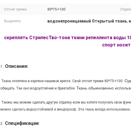
Отсчет пряжи:
80*75+100
Отдел
водонепроницаемый Открытый ткань
н
Выделить:
,
скреплять СтрипесТво-тона ткани репеллента воды 1
спорт носит
Описания:
1 .
Оди
Ткань сплетена в картине нашивок креста. Свой отсчет пряжи 80*75+100.
Ткань обыкновенно использо
обещать. Так оно водоустойчив и бреатабле.
Также, мы можем сделать другую отделку если вы хотите получать свои функц
можно сделать водоустойчивой и виндпрооф. Эта ткань всегда использована к
Спецификации
:
2 .