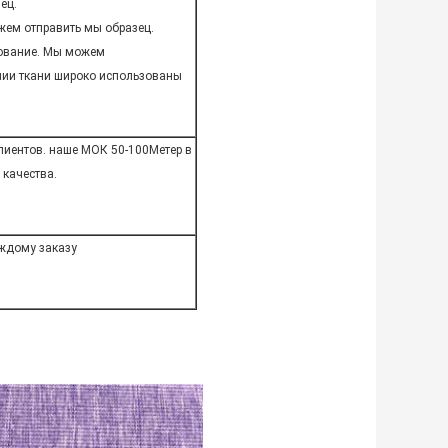
ец.
можем отправить мы образец.
зование. Мы можем
нии ткани широко использованы
лиентов. наше МОК 50-100Метер в
 качества.
аждому заказу