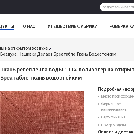
ДУКТЫ
О НАС
ПУТЕШЕСТВИЕ ФАБРИКИ
ПРОВЕРКА К
МПАНИИ
ды на открытом воздухе
 Воздухе, Нашивки Делает Бреатабле Ткань Водостойким
Ткань репеллента воды 100% полиэстер на откры
Бреатабле ткань водостойким
Подробная инфор
Место происхожде
Фирменное
наименование:
Сертификация:
Номер модели:
Оплата и достав