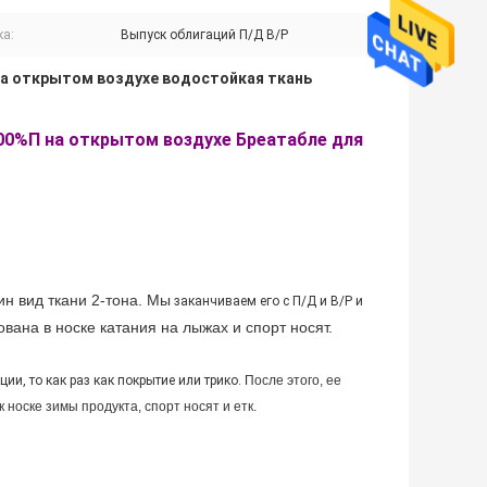
ка:
Выпуск облигаций П/Д В/Р
а открытом воздухе водостойкая ткань
00%П на открытом воздухе Бреатабле для
н вид ткани 2-тона. Мы
заканчиваем его с П/Д и В/Р и
вана в носке катания на лыжах и спорт носят
.
ии, то как раз как покрытие или трико.
После этого, ее
 носке зимы продукта, спорт носят и етк.