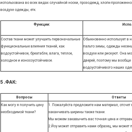
использована во всех видах случайной носки, прозодежд, хлопк-проложенной 
воздухе одежды, етк.
Функции:
Испо
Состав ткани может улучшить первоначальные
Обыкновенно использует в н
функциональные влияния тканей, как
пальто зимы, одежды несен
водоустойчивое, бреатабле, влага, теплое,
воздухе или рискуют. Она м
холодное и износоустойчивое.
дверей, поэтому мы вообще
водоустойчивого наших од
5 .ФАК:
Вопросы
Ответы
Как могу я получить цену
1. Пожалуйста предложите нам материал, отсчет 
необходимой ткани?
заканчивать ширины также ткани.
Мы можем закавычить вас точная цена и отправи
2.Йоу может отправить нами образец, мы может п