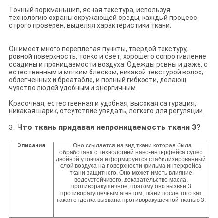
Точный воркманьшип, ясная текстура, используя
технологию охраны окружающей среды, каждый процесс
строго проверен, выделяя характеристики ткани.
Он имеет много переплетая пункты, твердой текстуру,
ровной поверхность, тонко и свет, хорошего сопротивление
ссадины и проницаемости воздуха. Одежды ровны и даже, с
естественным и мягким блеском, никакой текстурой волос,
облегченных и бреатабле, и полный гибкости, делающ
чувство людей удобным и энергичным.
Красочная, естественная и удобная, высокая сатурация,
никакая шарик, отсутствие увядать, легкого для регуляции.
Что ткань придавая непроницаемость ткани 3?
3 .
Описания
.
Оно ссылается на вид ткани которая была
обработана с технологией нано-интерфейса супер
двойной утончая и формируется стабилизированный
слой воздуха на поверхности фильма интерфейса
ткани защитного. Оно может иметь влияние
водоустойчивого, доказательство масла,
противоракушечное, поэтому оно вызван 3
противоракушечным агентом, ткани после того как
такая отделка вызвана противоракушечной тканью 3.