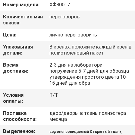
КАЧЕСТВА
Номер модели:
ХФ80017
Количество мин
переговоров
СВЯЖИТЕСЬ
заказа:
МЫ
Цена:
лично переговорить
Упаковывая
В кренах, положите каждый крен в
НОВОСТИ
детали:
полиэтиленовый пакет
Время
2-3 дня на лаборатори-
СЛУЧАИ
доставки:
погружение 5-7 дней для образца
утверждения простого цвета 10-
15 дней для обра
COMPANY
Условия
T/T
NEWS
оплаты:
Поставка
двор/дворы в ткань полиэстера
способности:
месяца
КАРТА
САЙТА
Выделенное:
,
водонепроницаемый Открытый ткань