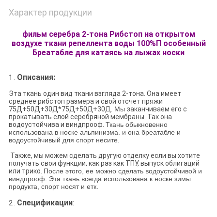
Характер продукции
фильм серебра 2-тона Рибстоп на открытом
воздухе ткани репеллента воды 100%П особенный
Бреатабле для катаясь на лыжах носки
Описания:
1 .
Эта ткань один вид ткани взгляда 2-тона. Она имеет
среднее рибстоп размера и свой отсчет пряжи
75Д+50Д+30Д*75Д+50Д+30Д.
Мы
заканчиваем его с
прокатывать слой серебряной мембраны. Так она
водоустойчива и виндпрооф.
Ткань обыкновенно
использована в носке альпинизма
.
и она бреатабле и
водоустойчивый для спорт несите.
Также, мы можем сделать другую отделку если вы хотите
получать свои функции, как раз как ТПУ, выпуск облигаций
или трико.
После этого, ее можно сделать водоустойчивой и
виндпрооф. Эта ткань всегда использована к носке зимы
продукта, спорт носят и етк.
Спецификации
:
2 .