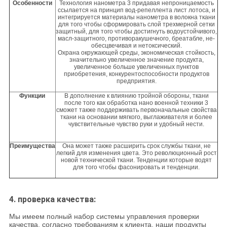
Особенности
Технология нанометра 3 придавая непроницаемость
ссылается на принцип вод-репеллента лист лотоса, и
интегрируется материалы нанометра в волокна ткани
для того чтобы сформировать слой трехмерной сетки
защитный, для того чтобы достигнуть водоустойчивого,
масл-защитного, противоракушечного, бреатабле, не-
обесцвечивая и нетоксический.
Охрана окружающей среды, экономическая стойкость,
значительно увеличенное значение продукта,
увеличенное больше увеличенных пунктов
приобретения, конкурентоспособности продуктов
предприятия.
Функции
В дополнение к влиянию тройной обороны, ткани
после того как обработка нано военной техники 3
сможет также поддерживать первоначальные свойства
ткани на основании мягкого, выглаживателя и более
чувствительные чувство руки и удобный нести.
Преимущества
Она может также расширить срок службы ткани, не
легкий для изменения цвета. Это революционный рост
новой технической ткани. Тенденции которые водят
для того чтобы фасонировать и тенденции.
4.
проверка качества:
Мы имеем полный набор системы управления проверки
качества, согласно требованиям к клиента, наши продукты