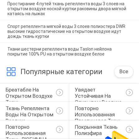
Простирание 4 путей ткань репеллента воды 3 слоев на
открытом воздухе ноской куртки раковины двора мягкой
катаясь на лыжах
Спорт репеллента мягкой воды 3 слоев полиэстера DWR
высокие гидростатические на открытом воздухе идут
дождь ткань куртки
Ткани шестерни репеллента воды Taslon нейлона
покрытие 100% PU на открытом воздухе белое
Популярные категории
Все
Бреатабле На 
Увядает 
Открытом Воздухе 
Устойчивая На 
Ткань
Открытом Воздухе 
Ткань Репеллента 
Повторно 
Ткань
Воды На Открытом 
Использованная 
Воздухе
Пластиковая Ткань 
Повторно 
Покрынная Ткань 
Бутылки
Использованная 
Полиэфира