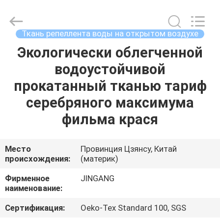
2026
Suzhou
Jingang
Textile
Co.,Ltd.
Ткань репеллента воды на открытом воздухе
All
Rights
Экологически облегченной
ДОМ
Reserved.
водоустойчивой
ПРОДУКТЫ
прокатанный тканью тариф
серебряного максимума
О
фильма крася
НАС
Место
Провинция Цзянсу, Китай
происхождения:
(материк)
ПУТЕШЕСТВИЕ
ФАБРИКИ
Фирменное
JINGANG
наименование:
ПРОВЕРКА
Сертификация:
Oeko-Tex Standard 100, SGS