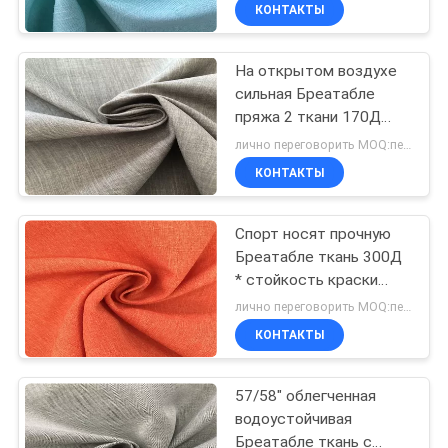
водостойкие
КАЧЕСТВА
КОНТАКТЫ
На открытом воздухе
СВЯЖИТЕСЬ
сильная Бреатабле
МЫ
пряжа 2 ткани 170Д
особенная -
лично переговорить MOQ:переговоров
тонизируйте трение
НОВОСТИ
КОНТАКТЫ
устойчивое
СЛУЧАИ
Спорт носят прочную
Бреатабле ткань 300Д
* стойкость краски
COMPANY
анти- разрыва 300Д
лично переговорить MOQ:переговоров
высокую
NEWS
КОНТАКТЫ
КАРТА
57/58" облегченная
водоустойчивая
САЙТА
Бреатабле ткань с