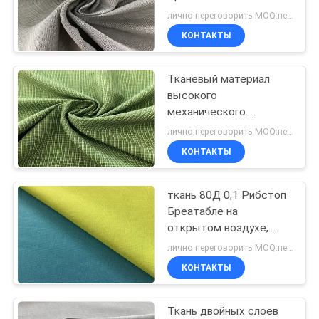
хэрринбоне
лично переговорить MOQ:переговоров
выравнивает картину
PRIVACY
КОНТАКТЫ
POLICY
Тканевый материал
высокого
механического
простирания Бреатабле
лично переговорить MOQ:переговоров
Виндпрооф для на
КОНТАКТЫ
открытом воздухе
одежды
ткань 80Д 0,1 Рибстоп
Бреатабле на
открытом воздухе,
ткань репеллента воды
лично переговорить MOQ:переговоров
носки спорт Бреатабле
КОНТАКТЫ
Ткань двойных слоев