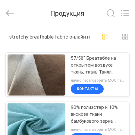
2026
Suzhou
Jingang
Продукция
Textile
Co.,Ltd.
All
Rights
ДОМ
Reserved.
stretchy breathable fabric онлайн производство
ПРОДУКТЫ
57/58" Бреатабле на
открытом воздухе
О
ткань, ткань Твилл
НАС
100Д 2/1 Стретчь
лично переговорить MOQ:переговоров
Бреатабле
КОНТАКТЫ
ПУТЕШЕСТВИЕ
90% полиэстер и 10%
ФАБРИКИ
вискоза ткани
бамбукового зерна
ПРОВЕРКА
мягкое Бреатабле
лично переговорить MOQ:переговоров