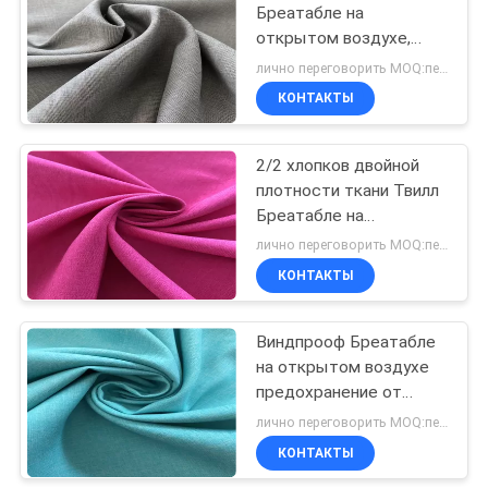
Бреатабле на
открытом воздухе,
Бреатабле
лично переговорить MOQ:переговоров
водостойкая ткань
КОНТАКТЫ
190ГСМ
2/2 хлопков двойной
плотности ткани Твилл
Бреатабле на
открытом воздухе -
лично переговорить MOQ:переговоров
чувство для катаясь на
КОНТАКТЫ
лыжах носки
Виндпрооф Бреатабле
на открытом воздухе
предохранение от
зимы 100% полиэстер
лично переговорить MOQ:переговоров
ткани 50Д
КОНТАКТЫ