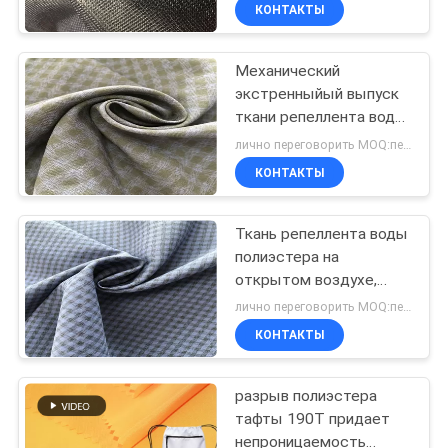
КАЧЕСТВА
КОНТАКТЫ
Механический
СВЯЖИТЕСЬ
экстренныйый выпуск
МЫ
ткани репеллента воды
простирания Бреатабле
лично переговорить MOQ:переговоров
для на открытом
НОВОСТИ
КОНТАКТЫ
воздухе носки катания
на лыжах
СЛУЧАИ
Ткань репеллента воды
полиэстера на
открытом воздухе,
COMPANY
спорт носит сильную
лично переговорить MOQ:переговоров
Бреатабле ткань
NEWS
КОНТАКТЫ
КАРТА
разрыв полиэстера
тафты 190T придает
САЙТА
непроницаемость