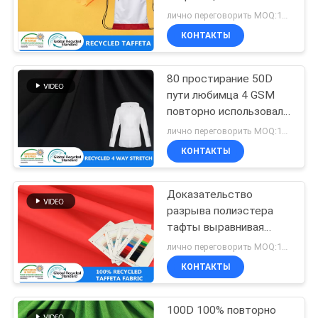
повторно
лично переговорить MOQ:1000 МТРС
использованная
PRIVACY
КОНТАКТЫ
пластиковая ткань
POLICY
80 простирание 50D
пути любимца 4 GSM
повторно использовало
ткань лайкра
лично переговорить MOQ:1000 МТРС
КОНТАКТЫ
Доказательство
разрыва полиэстера
тафты выравнивая
210T повторно
лично переговорить MOQ:1000 МТРС
использовало
КОНТАКТЫ
пластиковую ткань
100D 100% повторно