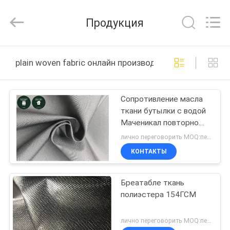
2026
Suzhou
Jingang
Продукция
Textile
Co.,Ltd.
All
Rights
ДОМ
Reserved.
plain woven fabric онлайн производство
ПРОДУКТЫ
Сопротивление масла
ткани бутылки с водой
О
Маченикал повторно
НАС
использованное
лично переговорить MOQ:переговоров
простиранием для
КОНТАКТЫ
ежедневных
ПУТЕШЕСТВИЕ
необходимостей
Бреатабле ткань
ФАБРИКИ
полиэстера 154ГСМ
ПРОВЕРКА
лично переговорить MOQ:переговоров