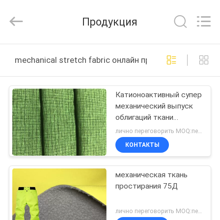
2026
Suzhou
Jingang
Продукция
Textile
Co.,Ltd.
All
Rights
ДОМ
Reserved.
mechanical stretch fabric онлайн производство
ПРОДУКТЫ
Катионоактивный супер
механический выпуск
О
облигаций ткани
НАС
простирания ТПУ для
лично переговорить MOQ:переговоров
одежд зимы
КОНТАКТЫ
ПУТЕШЕСТВИЕ
механическая ткань
ФАБРИКИ
простирания 75Д
ПРОВЕРКА
лично переговорить MOQ:переговоров