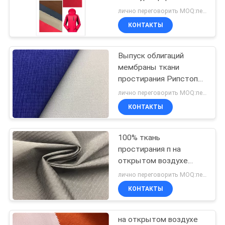
простирания волокна
лично переговорить MOQ:переговоров
Т400 механической
PRIVACY
КОНТАКТЫ
хорошее
POLICY
Выпуск облигаций
мембраны ткани
простирания Рипстоп
катионоактивный супер
лично переговорить MOQ:переговоров
водоустойчивый в
КОНТАКТЫ
темно-синем
100% ткань
простирания п на
открытом воздухе
супер, ткань
лично переговорить MOQ:переговоров
простирания мембраны
КОНТАКТЫ
ТПУ водоустойчивая
на открытом воздухе