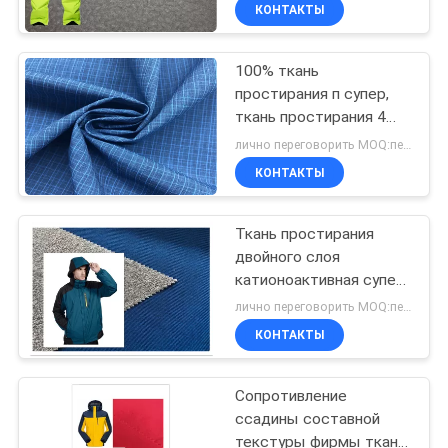
КАЧЕСТВА
КОНТАКТЫ
100% ткань
СВЯЖИТЕСЬ
простирания п супер,
МЫ
ткань простирания 4
путей для катаясь на
лично переговорить MOQ:переговоров
лыжах носки спорт
НОВОСТИ
КОНТАКТЫ
СЛУЧАИ
Ткань простирания
двойного слоя
катионоактивная супер,
COMPANY
водоустойчивая
лично переговорить MOQ:переговоров
механическая ткань
NEWS
КОНТАКТЫ
простирания Т400
КАРТА
Сопротивление
ссадины составной
САЙТА
текстуры фирмы ткани