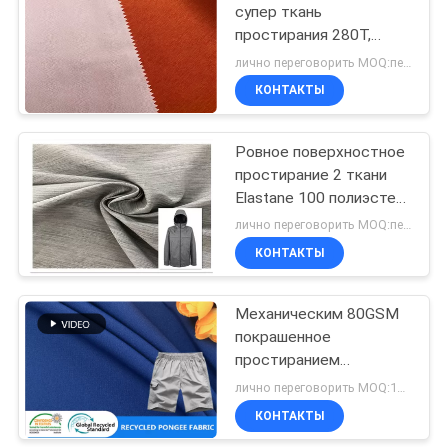
супер ткань
простирания 280Т,
ткань Твилл
лично переговорить MOQ:переговоров
простирания с
КОНТАКТЫ
мембраной ТПУ
Ровное поверхностное
простирание 2 ткани
Elastane 100 полиэстер
- тон покрывая
лично переговорить MOQ:переговоров
хорошую сохранность
КОНТАКТЫ
формы
Механическим 80GSM
покрашенное
простиранием
повторно использовало
лично переговорить MOQ:1000 МТРС
ткань ЛЮБИМЦА для
КОНТАКТЫ
брюк спорт