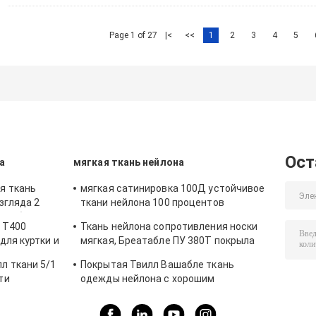
Page 1 of 27
|<
<<
1
2
3
4
5
Ост
а
мягкая ткань нейлона
я ткань
мягкая сатинировка 100Д устойчивое
згляда 2
ткани нейлона 100 процентов
еатабле
растяжимое для носки спорт
 Т400
Ткань нейлона сопротивления носки
для куртки и
мягкая, Бреатабле ПУ 380Т покрыла
ткань нейлона
л ткани 5/1
Покрытая Твилл Вашабле ткань
ти
одежды нейлона с хорошим
мяти
сопротивлением деформации