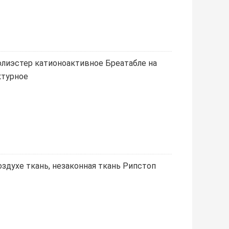
олиэстер катионоактивное Бреатабле на
ктурное
здухе ткань, незаконная ткань Рипстоп