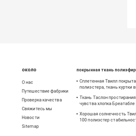
около
покрынная ткань полиэфир
Сплетенная Твилл покрыта
О нас
полиэстера, ткань куртки в
Путешествие фабрики
тонов водоустойчивая Бр
Ткань Таслон простирания
Проверка качества
чувства хлопка Бреатабле 
Свяжитесь мы
носки спорт
Хорошая солнечность Твил
Новости
100 полиэстер стабильнос
устойчивая с влиянием па
Sitemap