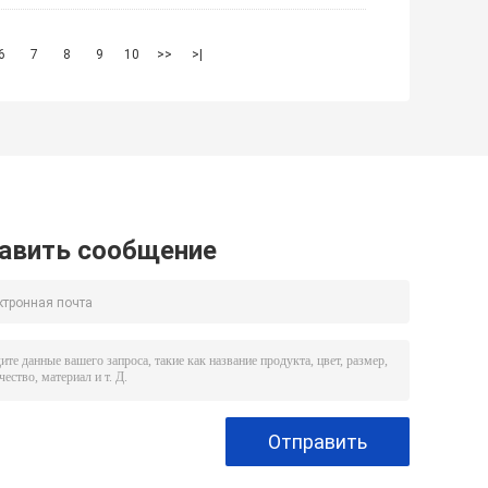
6
7
8
9
10
>>
>|
авить сообщение